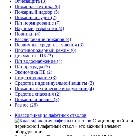
Огнезащита
(3)
Пожарная техника
(6)
Пожарный надзор
(5)
Пожарный аудит
(2)
П/п нормирование
(7)
Научные разработки
(4)
Новинки
(4)
Расследование пожаров
(4)
Первичные средства тушения
(3)
Противопожарный режим
(6)
Документы ПБ
(3)
П/п водоснабжение
(4)
П/п преграды
(5)
Экономика ПБ
(2)
Лицензирование
(3)
Средства индивидуальной защиты
(3)
Пожарно-техническое вооружение
(4)
Средства спасения
(2)
Пожарный бизнес
(3)
Разное
(26)
Классификация лафетных стволов
Стационарный или
переносной лафетный ствол – это важный элемент
оборудования…