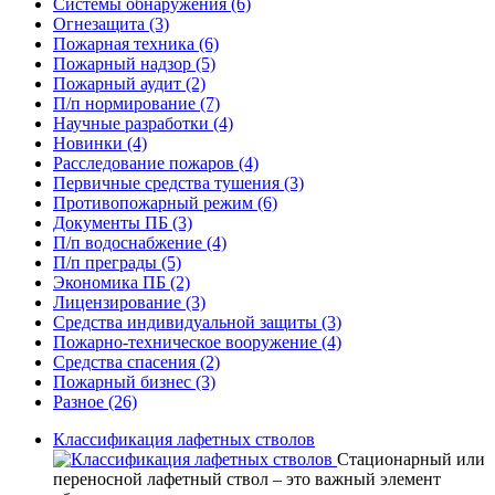
Системы обнаружения
(6)
Огнезащита
(3)
Пожарная техника
(6)
Пожарный надзор
(5)
Пожарный аудит
(2)
П/п нормирование
(7)
Научные разработки
(4)
Новинки
(4)
Расследование пожаров
(4)
Первичные средства тушения
(3)
Противопожарный режим
(6)
Документы ПБ
(3)
П/п водоснабжение
(4)
П/п преграды
(5)
Экономика ПБ
(2)
Лицензирование
(3)
Средства индивидуальной защиты
(3)
Пожарно-техническое вооружение
(4)
Средства спасения
(2)
Пожарный бизнес
(3)
Разное
(26)
Классификация лафетных стволов
Стационарный или
переносной лафетный ствол – это важный элемент