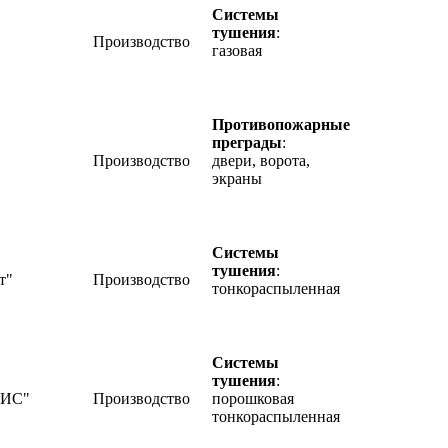
Системы
тушения
:
Производство
газовая
Противопожарные
преграды
:
Производство
двери, ворота,
экраны
Системы
тушения
:
т"
Производство
тонкораспыленная
Системы
тушения
:
НИС"
Производство
порошковая
тонкораспыленная