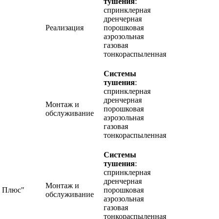
тушения
:
спринклерная
дренчерная
Реализация
порошковая
аэрозольная
газовая
тонкораспыленная
Системы
тушения
:
спринклерная
дренчерная
Монтаж и
порошковая
обслуживание
аэрозольная
газовая
тонкораспыленная
Системы
тушения
:
спринклерная
дренчерная
Монтаж и
 Плюс"
порошковая
обслуживание
аэрозольная
газовая
тонкораспыленная