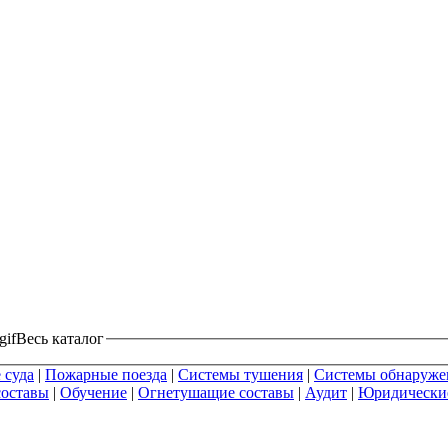
Весь каталог
 суда
|
Пожарные поезда
|
Системы тушения
|
Системы обнаруже
составы
|
Обучение
|
Огнетушащие составы
|
Аудит
|
Юридические