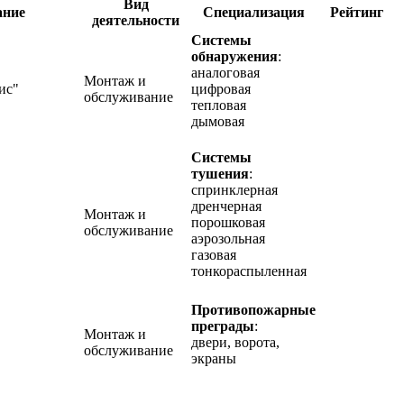
Вид
ание
Специализация
Рейтинг
деятельности
Системы
обнаружения
:
аналоговая
Монтаж и
ис"
цифровая
обслуживание
тепловая
дымовая
Системы
тушения
:
спринклерная
дренчерная
Монтаж и
порошковая
обслуживание
аэрозольная
газовая
тонкораспыленная
Противопожарные
преграды
:
Монтаж и
двери, ворота,
обслуживание
экраны