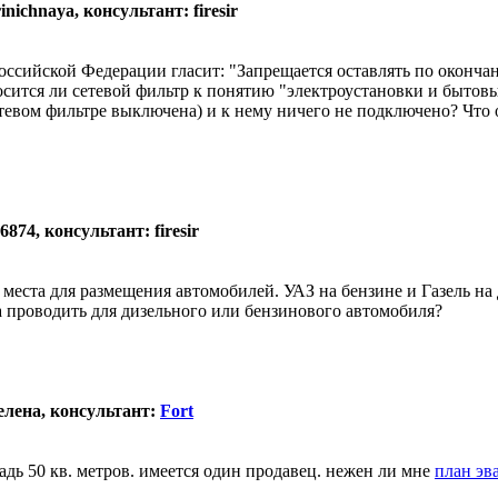
nichnaya, консультант: firesir
ссийской Федерации гласит: "Запрещается оставлять по оконча
осится ли сетевой фильтр к понятию "электроустановки и бытов
тевом фильтре выключена) и к нему ничего не подключено? Что 
874, консультант: firesir
 места для размещения автомобилей. УАЗ на бензине и Газель на
а проводить для дизельного или бензинового автомобиля?
елена, консультант:
Fort
дь 50 кв. метров. имеется один продавец. нежен ли мне
план эв