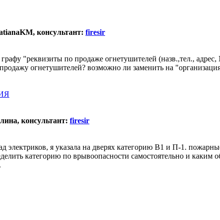
TatianaKM, консультант:
firesir
графу "реквизиты по продаже огнетушителей (назв.,тел., адрес
продажу огнетушителей? возможно ли заменить на "организация/з
ИЯ
Алина, консультант:
firesir
ад электриков, я указала на дверях категорию В1 и П-1. пожарны
еделить категорию по врывоопасности самостоятельно и каким обр
.