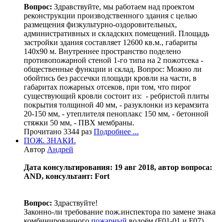
Вопрос:
Здравствуйте, мы работаем над проектом
реконструкции производственного здания с целью
размещения физкультурно-оздоровительных,
административных и складских помещений. Площадь
застройки здания составляет 12600 кв.м., габариты
140х90 м. Внутреннее пространство поделено
противопожарной стеной 1-го типа на 2 пожотсека -
общественные функции и склад. Вопрос: Можно ли
обойтись без рассечки площади кровли на части, в
габаритах пожарных отсеков, при том, что пирог
существующий кровли состоит из: - ребристой плиты
покрытия толщиной 40 мм, - разуклонки из керамзита
20-150 мм, - утеплителя пеноплакс 150 мм, - бетонной
стяжки 50 мм, - ПВХ мембраны.
Прочитано 3344 раз
Подробнее ...
ПОЖ. ЗНАКИ.
Автор
Андрей
Дата консультирования: 19 авг 2018, автор вопроса:
AND, консультант: Fort
Вопрос:
Здраствуйте!
Законно-ли требование пож.инспектора по замене знака
комбинированного
пожарный
водоём (F01-01 и F07)