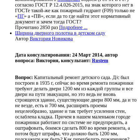
согласно ГОСТ Р 12.4.026-2015, на знак которого нет в
ГОСТе такой-же как пожарный гидрант (F09) только не
«
ПГ
» а «ПВ», если да то где найти этот нормативный
документ и зачем тогда ГОСТ?
Прочитано 2850 раз
Подробнее ...
Ширина дверного полотна в детском саду
Автор
Виктория Новикова
Дата консультирования: 24 Март 2014, автор
вопроса: Виктория, консультант:
Rustem
Вопрос:
Капитальный ремонт детского сада. Д/с был
построен в 1935 г, сейчас во время ремонта пожарники
требуют делать двери 1200 мм из каждой группы и все
двери на пути эвакуации, но это ведь не вновь
строящееся здание, существующие двери 800 мм, да и то
не везде, есть и 700 мм, расширять проемы
нецелеобразно, здание и так требует усиления стен,
ослаблена кладка. Причем в нашем маленьком городе
пожарники работают по системе не предупредить, а
оштрафовать, боимся сделать 800 во время ремонта, а
потом будут штрафы, что должно быть 1200 мм,
подскажите как быть? Как переубедить пожарников?