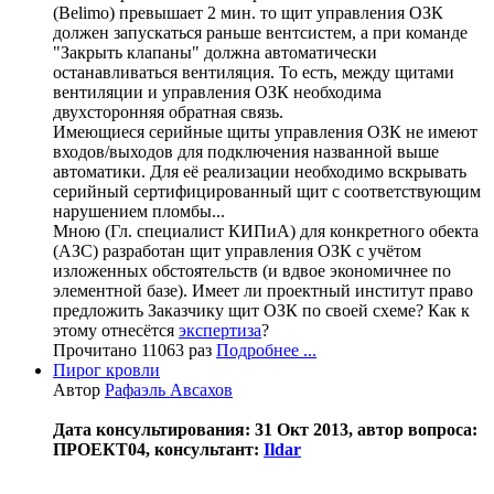
(Belimo) превышает 2 мин. то щит управления ОЗК
должен запускаться раньше вентсистем, а при команде
"Закрыть клапаны" должна автоматически
останавливаться вентиляция. То есть, между щитами
вентиляции и управления ОЗК необходима
двухсторонняя обратная связь.
Имеющиеся серийные щиты управления ОЗК не имеют
входов/выходов для подключения названной выше
автоматики. Для её реализации необходимо вскрывать
серийный сертифицированный щит с соответствующим
нарушением пломбы...
Мною (Гл. специалист КИПиА) для конкретного обекта
(АЗС) разработан щит управления ОЗК с учётом
изложенных обстоятельств (и вдвое экономичнее по
элементной базе). Имеет ли проектный институт право
предложить Заказчику щит ОЗК по своей схеме? Как к
этому отнесётся
экспертиза
?
Прочитано 11063 раз
Подробнее ...
Пирог кровли
Автор
Рафаэль Авсахов
Дата консультирования: 31 Окт 2013, автор вопроса:
ПРОЕКТ04, консультант:
Ildar