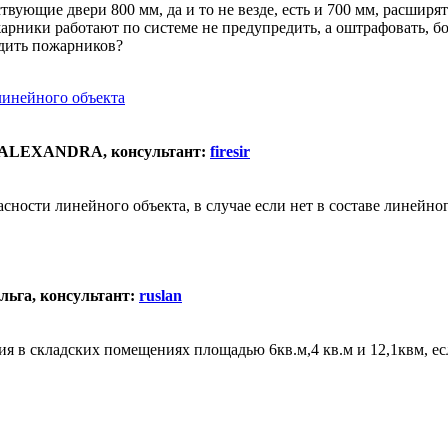
твующие двери 800 мм, да и то не везде, есть и 700 мм, расширя
рники работают по системе не предупредить, а оштрафовать, бои
едить пожарников?
линейного объекта
а: ALEXANDRA, консультант:
firesir
ности линейного объекта, в случае если нет в составе линейно
Ольга, консультант:
ruslan
я в складских помещениях площадью 6кв.м,4 кв.м и 12,1квм, ес