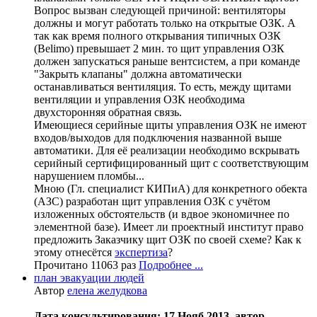
Вопрос вызван следующей причиной: вентиляторы
должны и могут работать только на открытые ОЗК. А
так как время полного открывания типичных ОЗК
(Belimo) превышает 2 мин. то щит управления ОЗК
должен запускаться раньше вентсистем, а при команде
"Закрыть клапаны" должна автоматически
останавливаться вентиляция. То есть, между щитами
вентиляции и управления ОЗК необходима
двухсторонняя обратная связь.
Имеющиеся серийные щиты управления ОЗК не имеют
входов/выходов для подключения названной выше
автоматики. Для её реализации необходимо вскрывать
серийный сертифицированный щит с соответствующим
нарушением пломбы...
Мною (Гл. специалист КИПиА) для конкретного обекта
(АЗС) разработан щит управления ОЗК с учётом
изложенных обстоятельств (и вдвое экономичнее по
элементной базе). Имеет ли проектный институт право
предложить Заказчику щит ОЗК по своей схеме? Как к
этому отнесётся
экспертиза
?
Прочитано 11063 раз
Подробнее ...
план эвакуации людей
Автор
елена желудкова
Дата консультирования: 17 Нояб 2013, автор