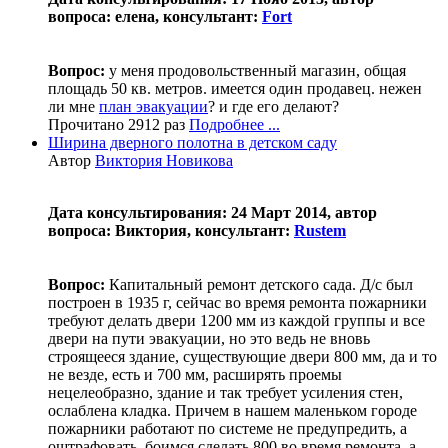
вопроса: елена, консультант:
Fort
Вопрос:
у меня продовольственный магазин, общая
площадь 50 кв. метров. имеется один продавец. нежен
ли мне
план эвакуации
? и где его делают?
Прочитано 2912 раз
Подробнее ...
Ширина дверного полотна в детском саду
Автор
Виктория Новикова
Дата консультирования: 24 Март 2014, автор
вопроса: Виктория, консультант:
Rustem
Вопрос:
Капитальный ремонт детского сада. Д/с был
построен в 1935 г, сейчас во время ремонта пожарники
требуют делать двери 1200 мм из каждой группы и все
двери на пути эвакуации, но это ведь не вновь
строящееся здание, существующие двери 800 мм, да и то
не везде, есть и 700 мм, расширять проемы
нецелеобразно, здание и так требует усиления стен,
ослаблена кладка. Причем в нашем маленьком городе
пожарники работают по системе не предупредить, а
оштрафовать, боимся сделать 800 во время ремонта, а