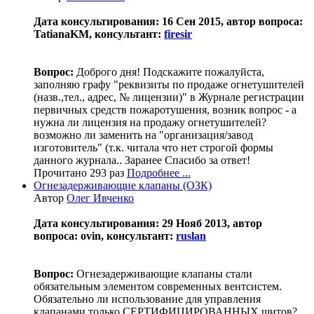
Дата консультирования: 16 Сен 2015, автор вопроса:
TatianaKM, консультант:
firesir
Вопрос:
Доброго дня! Подскажите пожалуйста,
заполняю графу "реквизиты по продаже огнетушителей
(назв.,тел., адрес, № лицензии)" в Журнале регистрации
первичных средств пожаротушения, возник вопрос - а
нужна ли лицензия на продажу огнетушителей?
возможно ли заменить на "организация/завод
изготовитель" (т.к. читала что нет строгой формы
данного журнала.. Заранее Спасибо за ответ!
Прочитано 293 раз
Подробнее ...
Огнезадерживающие клапаны (ОЗК)
Автор
Олег Ивченко
Дата консультирования: 29 Нояб 2013, автор
вопроса: ovin, консультант:
ruslan
Вопрос:
Огнезадерживающие клапаны стали
обязательным элементом современных вентсистем.
Обязательно ли использование для управления
клапанами только СЕРТИФИЦИРОВАННЫХ щитов?