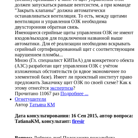
должен запускаться раньше вентсистем, а при команде
"Закрыть клапаны" должна автоматически
останавливаться вентиляция. То есть, между щитами
вентиляции и управления ОЗК необходима
двухсторонняя обратная связь.
Имеющиеся серийные щиты управления ОЗК не имеют
входов/выходов для подключения названной выше
автоматики. Для её реализации необходимо вскрывать
серийный сертифицированный щит с соответствующим
нарушением пломбы...
Мною (Гл. специалист КИПиА) для конкретного обекта
(АЗС) разработан щит управления ОЗК с учётом
изложенных обстоятельств (и вдвое экономичнее по
элементной базе). Имеет ли проектный институт право
предложить Заказчику щит ОЗК по своей схеме? Как к
этому отнесётся
экспертиза
?
Прочитано 11067 раз
Подробнее ...
Огнетушители
Автор
Татьяна КМ
Дата консультирования: 16 Сен 2015, автор вопроса:
TatianaKM, консультант:
firesir
Вопрос:
Доброго дня! Подскажите пожалуйста,