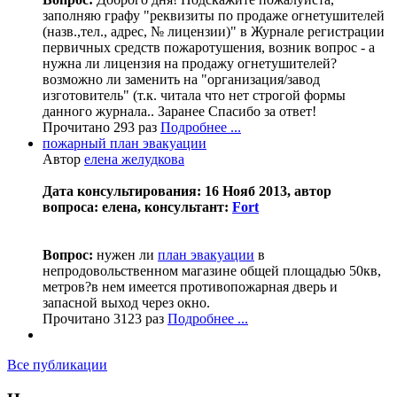
заполняю графу "реквизиты по продаже огнетушителей
(назв.,тел., адрес, № лицензии)" в Журнале регистрации
первичных средств пожаротушения, возник вопрос - а
нужна ли лицензия на продажу огнетушителей?
возможно ли заменить на "организация/завод
изготовитель" (т.к. читала что нет строгой формы
данного журнала.. Заранее Спасибо за ответ!
Прочитано 293 раз
Подробнее ...
пожарный план эвакуации
Автор
елена желудкова
Дата консультирования: 16 Нояб 2013, автор
вопроса: елена, консультант:
Fort
Вопрос:
нужен ли
план эвакуации
в
непродовольственном магазине общей площадью 50кв,
метров?в нем имеется противопожарная дверь и
запасной выход через окно.
Прочитано 3123 раз
Подробнее ...
Все публикации