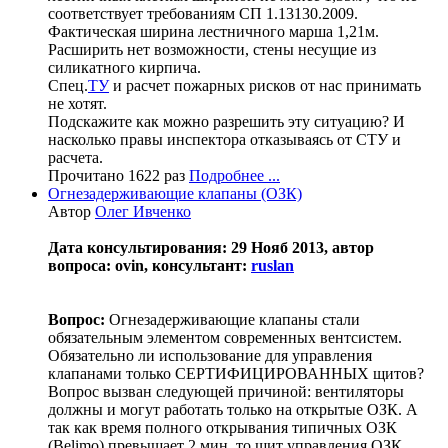
соответствует требованиям СП 1.13130.2009.
Фактическая ширина лестничного марша 1,21м.
Расширить нет возможности, стены несущие из
силикатного кирпича.
Спец.
ТУ
и расчет пожарных рисков от нас принимать
не хотят.
Подскажите как можно разрешить эту ситуацию? И
насколько правы инспектора отказываясь от СТУ и
расчета.
Прочитано 1622 раз
Подробнее ...
Огнезадерживающие клапаны (ОЗК)
Автор
Олег Ивченко
Дата консультирования: 29 Нояб 2013, автор
вопроса: ovin, консультант:
ruslan
Вопрос:
Огнезадерживающие клапаны стали
обязательным элементом современных вентсистем.
Обязательно ли использование для управления
клапанами только СЕРТИФИЦИРОВАННЫХ щитов?
Вопрос вызван следующей причиной: вентиляторы
должны и могут работать только на открытые ОЗК. А
так как время полного открывания типичных ОЗК
(Belimo) превышает 2 мин. то щит управления ОЗК