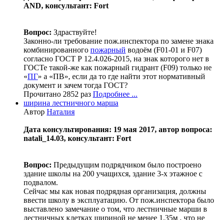
AND, консультант: Fort
Вопрос:
Здраствуйте!
Законно-ли требование пож.инспектора по замене знака
комбинированного
пожарный
водоём (F01-01 и F07)
согласно ГОСТ Р 12.4.026-2015, на знак которого нет в
ГОСТе такой-же как пожарный гидрант (F09) только не
«
ПГ
» а «ПВ», если да то где найти этот нормативный
документ и зачем тогда ГОСТ?
Прочитано 2852 раз
Подробнее ...
ширина лестничного марша
Автор
Наталия
Дата консультирования: 19 мая 2017, автор вопроса:
natali_14.03, консультант: Fort
Вопрос:
Предыдущим подрядчиком было построено
здание школы на 200 учащихся, здание 3-х этажное с
подвалом.
Сейчас мы как новая подрядная организация, должны
ввести школу в эксплуатацию. От пож.инспектора было
выставлено замечание о том, что лестничные марши в
лестничных клетках шириной не менее 1,35м , что не