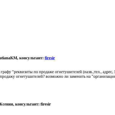
TatianaKM, консультант:
firesir
графу "реквизиты по продаже огнетушителей (назв.,тел., адрес
продажу огнетушителей? возможно ли заменить на "организация/з
сения, консультант: firesir