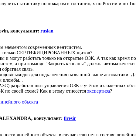
учить статистику по пожарам в гостиницах по России и по Тюмен
ovin, консультант:
ruslan
м элементом современных вентсистем.
анами только СЕРТИФИЦИРОВАННЫХ щитов?
 и могут работать только на открытые ОЗК. А так как время п
истем, а при команде "Закрыть клапаны" должна автоматически 
обратная связь.
дов/выходов для подключения названной выше автоматики. Дл
 пломбы...
ЗС) разработан щит управления ОЗК с учётом изложенных обстоя
К по своей схеме? Как к этому отнесётся
экспертиза
?
линейного объекта
а: ALEXANDRA, консультант:
firesir
ности линейного объекта, в случае если нет в составе линейно