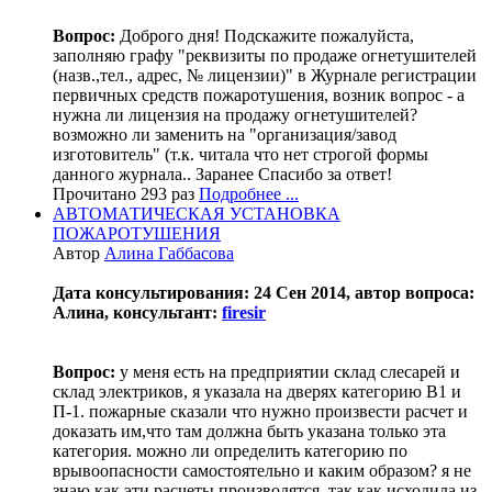
Вопрос:
Доброго дня! Подскажите пожалуйста,
заполняю графу "реквизиты по продаже огнетушителей
(назв.,тел., адрес, № лицензии)" в Журнале регистрации
первичных средств пожаротушения, возник вопрос - а
нужна ли лицензия на продажу огнетушителей?
возможно ли заменить на "организация/завод
изготовитель" (т.к. читала что нет строгой формы
данного журнала.. Заранее Спасибо за ответ!
Прочитано 293 раз
Подробнее ...
АВТОМАТИЧЕСКАЯ УСТАНОВКА
ПОЖАРОТУШЕНИЯ
Автор
Алина Габбасова
Дата консультирования: 24 Сен 2014, автор вопроса:
Алина, консультант:
firesir
Вопрос:
у меня есть на предприятии склад слесарей и
склад электриков, я указала на дверях категорию В1 и
П-1. пожарные сказали что нужно произвести расчет и
доказать им,что там должна быть указана только эта
категория. можно ли определить категорию по
врывоопасности самостоятельно и каким образом? я не
знаю как эти расчеты производятся. так как исходила из