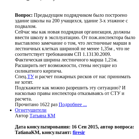
Вопрос:
Предыдущим подрядчиком было построено
здание школы на 200 учащихся, здание 3-х этажное с
подвалом.
Сейчас мы как новая подрядная организация, должны
ввести школу в эксплуатацию. От пож.инспектора было
выставлено замечание о том, что лестничные марши в
лестничных клетках шириной не менее 1,35м , что не
соответствует требованиям СП 1.13130.2009.
Фактическая ширина лестничного марша 1,21м.
Расширить нет возможности, стены несущие из
силикатного кирпича.
Спец.
ТУ
и расчет пожарных рисков от нас принимать
не хотят.
Подскажите как можно разрешить эту ситуацию? И
насколько правы инспектора отказываясь от СТУ и
расчета.
Прочитано 1622 раз
Подробнее ...
Огнетушители
Автор
Татьяна КМ
Дата консультирования: 16 Сен 2015, автор вопроса:
TatianaKM, консультант:
firesir