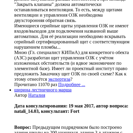
"Закрыть клапаны" должна автоматически
останавливаться вентиляция. То есть, между щитами
вентиляции и управления ОЗК необходима
двухсторонняя обратная связь.
Имеющиеся серийные щиты управления ОЗК не имеют
входов/выходов для подключения названной выше
автоматики. Для её реализации необходимо вскрывать
серийный сертифицированный щит с соответствующим
нарушением пломбы...
Мною (Гл. специалист КИПиА) для конкретного обекта
(АЗС) разработан щит управления ОЗК с учётом
изложенных обстоятельств (и вдвое экономичнее по
элементной базе). Имеет ли проектный институт право
предложить Заказчику щит ОЗК по своей схеме? Как к
этому отнесётся
экспертиза
?
Прочитано 11070 раз
Подробнее ...
ширина лестничного марша
Автор
Наталия
Дата консультирования: 19 мая 2017, автор вопроса:
natali_14.03, консультант: Fort
Вопрос:
Предыдущим подрядчиком было построено
здание школы на 200 учащихся, здание 3-х этажное с