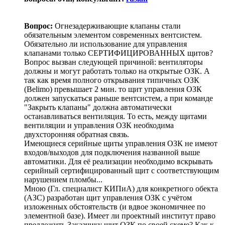
Вопрос:
Огнезадерживающие клапаны стали
обязательным элементом современных вентсистем.
Обязательно ли использование для управления
клапанами только СЕРТИФИЦИРОВАННЫХ щитов?
Вопрос вызван следующей причиной: вентиляторы
должны и могут работать только на открытые ОЗК. А
так как время полного открывания типичных ОЗК
(Belimo) превышает 2 мин. то щит управления ОЗК
должен запускаться раньше вентсистем, а при команде
"Закрыть клапаны" должна автоматически
останавливаться вентиляция. То есть, между щитами
вентиляции и управления ОЗК необходима
двухсторонняя обратная связь.
Имеющиеся серийные щиты управления ОЗК не имеют
входов/выходов для подключения названной выше
автоматики. Для её реализации необходимо вскрывать
серийный сертифицированный щит с соответствующим
нарушением пломбы...
Мною (Гл. специалист КИПиА) для конкретного обекта
(АЗС) разработан щит управления ОЗК с учётом
изложенных обстоятельств (и вдвое экономичнее по
элементной базе). Имеет ли проектный институт право
предложить Заказчику щит ОЗК по своей схеме? Как к