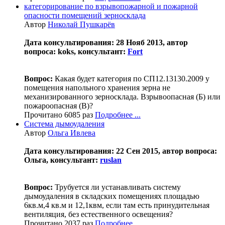
категорирование по взрывопожарной и пожарной
опасности помещений зерносклада
Автор
Николай Пушкарёв
Дата консультирования: 28 Нояб 2013, автор
вопроса: koks, консультант:
Fort
Вопрос:
Какая будет категория по СП12.13130.2009 у
помещения напольного хранения зерна не
механизированного зерносклада. Взрывоопасная (Б) или
пожароопасная (В)?
Прочитано 6085 раз
Подробнее ...
Система дымоудаления
Автор
Ольга Ивлева
Дата консультирования: 22 Сен 2015, автор вопроса:
Ольга, консультант:
ruslan
Вопрос:
Трубуется ли устанавливать систему
дымоудаления в складских помещениях площадью
6кв.м,4 кв.м и 12,1квм, если там есть принудительная
вентиляция, без естественного освещения?
Прочитано 2037 раз
Подробнее ...