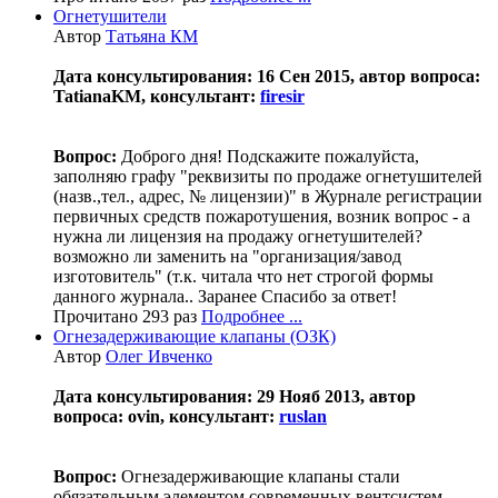
Огнетушители
Автор
Татьяна КМ
Дата консультирования: 16 Сен 2015, автор вопроса:
TatianaKM, консультант:
firesir
Вопрос:
Доброго дня! Подскажите пожалуйста,
заполняю графу "реквизиты по продаже огнетушителей
(назв.,тел., адрес, № лицензии)" в Журнале регистрации
первичных средств пожаротушения, возник вопрос - а
нужна ли лицензия на продажу огнетушителей?
возможно ли заменить на "организация/завод
изготовитель" (т.к. читала что нет строгой формы
данного журнала.. Заранее Спасибо за ответ!
Прочитано 293 раз
Подробнее ...
Огнезадерживающие клапаны (ОЗК)
Автор
Олег Ивченко
Дата консультирования: 29 Нояб 2013, автор
вопроса: ovin, консультант:
ruslan
Вопрос:
Огнезадерживающие клапаны стали
обязательным элементом современных вентсистем.