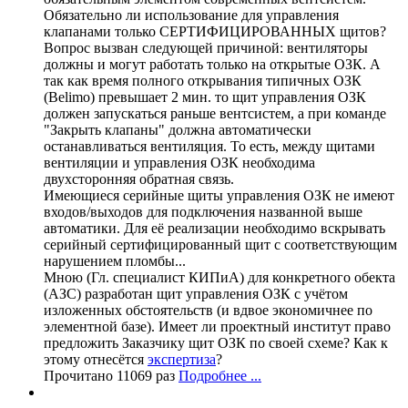
Обязательно ли использование для управления
клапанами только СЕРТИФИЦИРОВАННЫХ щитов?
Вопрос вызван следующей причиной: вентиляторы
должны и могут работать только на открытые ОЗК. А
так как время полного открывания типичных ОЗК
(Belimo) превышает 2 мин. то щит управления ОЗК
должен запускаться раньше вентсистем, а при команде
"Закрыть клапаны" должна автоматически
останавливаться вентиляция. То есть, между щитами
вентиляции и управления ОЗК необходима
двухсторонняя обратная связь.
Имеющиеся серийные щиты управления ОЗК не имеют
входов/выходов для подключения названной выше
автоматики. Для её реализации необходимо вскрывать
серийный сертифицированный щит с соответствующим
нарушением пломбы...
Мною (Гл. специалист КИПиА) для конкретного обекта
(АЗС) разработан щит управления ОЗК с учётом
изложенных обстоятельств (и вдвое экономичнее по
элементной базе). Имеет ли проектный институт право
предложить Заказчику щит ОЗК по своей схеме? Как к
этому отнесётся
экспертиза
?
Прочитано 11069 раз
Подробнее ...