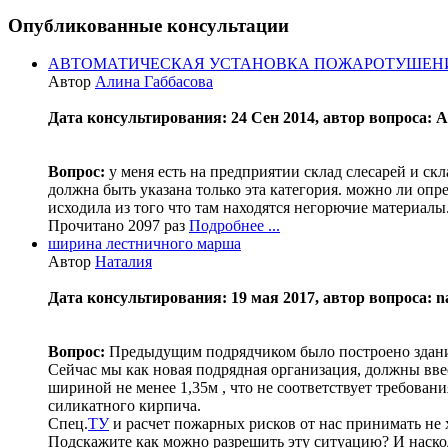
Опубликованные консультации
АВТОМАТИЧЕСКАЯ УСТАНОВКА ПОЖАРОТУШЕН
Автор
Алина Габбасова
Дата консультирования: 24 Сен 2014, автор вопроса: 
Вопрос:
у меня есть на предприятии склад слесарей и скл
должна быть указана только эта категория. можно ли опр
исходила из того что там находятся негорючие материалы
Прочитано 2097 раз
Подробнее ...
ширина лестничного марша
Автор
Наталия
Дата консультирования: 19 мая 2017, автор вопроса: nat
Вопрос:
Предыдущим подрядчиком было построено здание
Сейчас мы как новая подрядная организация, должны вве
шириной не менее 1,35м , что не соответствует требова
силикатного кирпича.
Спец.
ТУ
и расчет пожарных рисков от нас принимать не х
Подскажите как можно разрешить эту ситуацию? И наскол