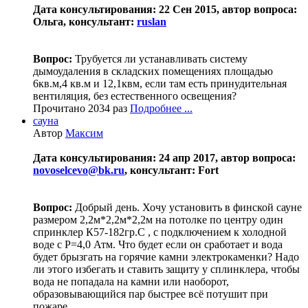
Дата консультирования: 22 Сен 2015, автор вопроса:
Ольга, консультант:
ruslan
Вопрос:
Трубуется ли устанавливать систему
дымоудаления в складских помещениях площадью
6кв.м,4 кв.м и 12,1квм, если там есть принудительная
вентиляция, без естественного освещения?
Прочитано 2034 раз
Подробнее ...
сауна
Автор
Максим
Дата консультирования: 24 апр 2017, автор вопроса:
novoselcevo@bk.ru
, консультант: Fort
Вопрос:
Добрый день. Хочу установить в финской сауне
размером 2,2м*2,2м*2,2м на потолке по центру один
спринклер К57-182гр.С , с подключением к холодной
воде с Р=4,0 Атм. Что будет если он сработает и вода
будет брызгать на горячие камни электрокаменки? Надо
ли этого избегать и ставить защиту у сплинклера, чтобы
вода не попадала на камни или наоборот,
образовывающийся пар быстрее всё потушит при
пожаре.