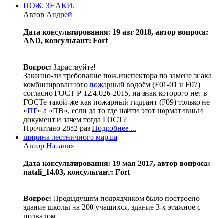
ПОЖ. ЗНАКИ.
Автор
Андрей
Дата консультирования: 19 авг 2018, автор вопроса:
AND, консультант: Fort
Вопрос:
Здраствуйте!
Законно-ли требование пож.инспектора по замене знака
комбинированного
пожарный
водоём (F01-01 и F07)
согласно ГОСТ Р 12.4.026-2015, на знак которого нет в
ГОСТе такой-же как пожарный гидрант (F09) только не
«
ПГ
» а «ПВ», если да то где найти этот нормативный
документ и зачем тогда ГОСТ?
Прочитано 2852 раз
Подробнее ...
ширина лестничного марша
Автор
Наталия
Дата консультирования: 19 мая 2017, автор вопроса:
natali_14.03, консультант: Fort
Вопрос:
Предыдущим подрядчиком было построено
здание школы на 200 учащихся, здание 3-х этажное с
подвалом.