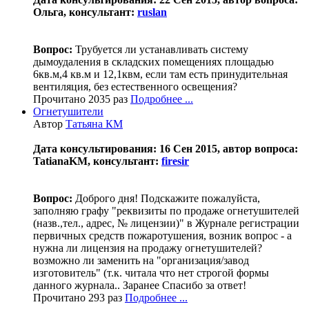
Ольга, консультант:
ruslan
Вопрос:
Трубуется ли устанавливать систему
дымоудаления в складских помещениях площадью
6кв.м,4 кв.м и 12,1квм, если там есть принудительная
вентиляция, без естественного освещения?
Прочитано 2035 раз
Подробнее ...
Огнетушители
Автор
Татьяна КМ
Дата консультирования: 16 Сен 2015, автор вопроса:
TatianaKM, консультант:
firesir
Вопрос:
Доброго дня! Подскажите пожалуйста,
заполняю графу "реквизиты по продаже огнетушителей
(назв.,тел., адрес, № лицензии)" в Журнале регистрации
первичных средств пожаротушения, возник вопрос - а
нужна ли лицензия на продажу огнетушителей?
возможно ли заменить на "организация/завод
изготовитель" (т.к. читала что нет строгой формы
данного журнала.. Заранее Спасибо за ответ!
Прочитано 293 раз
Подробнее ...