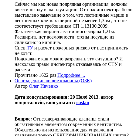
Сейчас мы как новая подрядная организация, должны
ввести школу в эксплуатацию. От пож.инспектора было
выставлено замечание о том, что лестничные марши в
лестничных клетках шириной не менее 1,35м , что не
соответствует требованиям СП 1.13130.2009.
Фактическая ширина лестничного марша 1,21м.
Расширить нет возможности, стены несущие из
силикатного кирпича.
Спец.
ТУ
и расчет пожарных рисков от нас принимать
не хотят.
Подскажите как можно разрешить эту ситуацию? И
насколько правы инспектора отказываясь от СТУ и
расчета.
Прочитано 1622 раз
Подробнее ...
Огнезадерживающие клапаны (ОЗК)
Автор
Олег Ивченко
Дата консультирования: 29 Нояб 2013, автор
вопроса: ovin, консультант:
ruslan
Вопрос:
Огнезадерживающие клапаны стали
обязательным элементом современных вентсистем.
Обязательно ли использование для управления
клапанами только СЕРТИФИЦИРОВАННЫХ щитов?