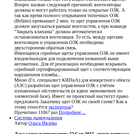
Вопрос вызван следующей причиной: вентиляторы
должны и могут работать только на открытые ОЗК. А
так как время полного открывания типичных ОЗК
(Belimo) превышает 2 мин. то щит управления ОЗК
должен запускаться раньше вентсистем, а при команде
"Закрыть клапаны" должна автоматически
останавливаться вентиляция. То есть, между щитами
вентиляции и управления ОЗК необходима
двухсторонняя обратная связь.
Имеющиеся серийные щиты управления ОЗК не имеют
входов/выходов для подключения названной выше
автоматики. Для её реализации необходимо вскрывать
серийный сертифицированный щит с соответствующим
нарушением пломбы...
Мною (Гл. специалист КИПиА) для конкретного обекта
(АЗС) разработан щит управления ОЗК с учётом
изложенных обстоятельств (и вдвое экономичнее по
элементной базе). Имеет ли проектный институт право
предложить Заказчику щит ОЗК по своей схеме? Как к
этому отнесётся
экспертиза
?
Прочитано 11067 раз
Подробнее ...
Система дымоудаления
Автор
Ольга Ивлева
Дата консультирования: 22 Сен 2015, автор вопроса: