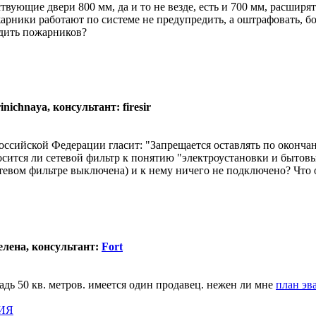
твующие двери 800 мм, да и то не везде, есть и 700 мм, расширя
рники работают по системе не предупредить, а оштрафовать, бои
едить пожарников?
nichnaya, консультант: firesir
ссийской Федерации гласит: "Запрещается оставлять по оконча
осится ли сетевой фильтр к понятию "электроустановки и бытов
тевом фильтре выключена) и к нему ничего не подключено? Что 
елена, консультант:
Fort
дь 50 кв. метров. имеется один продавец. нежен ли мне
план эв
ИЯ