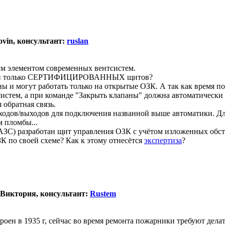
ovin, консультант:
ruslan
м элементом современных вентсистем.
анами только СЕРТИФИЦИРОВАННЫХ щитов?
 и могут работать только на открытые ОЗК. А так как время п
истем, а при команде "Закрыть клапаны" должна автоматически 
обратная связь.
дов/выходов для подключения названной выше автоматики. Дл
 пломбы...
ЗС) разработан щит управления ОЗК с учётом изложенных обстоя
К по своей схеме? Как к этому отнесётся
экспертиза
?
 Виктория, консультант:
Rustem
роен в 1935 г, сейчас во время ремонта пожарники требуют дела