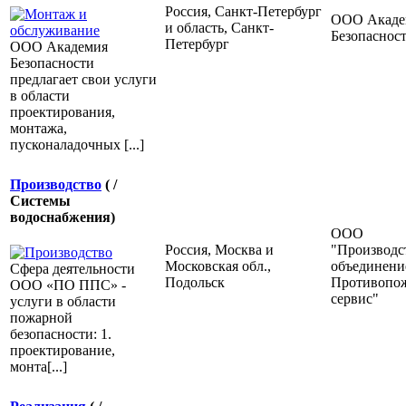
Россия, Санкт-Петербург
ООО Акаде
и область, Санкт-
Безопаснос
Петербург
ООО Академия
Безопасности
предлагает свои услуги
в области
проектирования,
монтажа,
пусконаладочных [...]
Производство
( /
Системы
водоснабжения)
ООО
Россия, Москва и
"Производс
Московская обл.,
объединени
Сфера деятельности
Подольск
Противопо
ООО «ПО ППС» -
сервис"
услуги в области
пожарной
безопасности: 1.
проектирование,
монта[...]