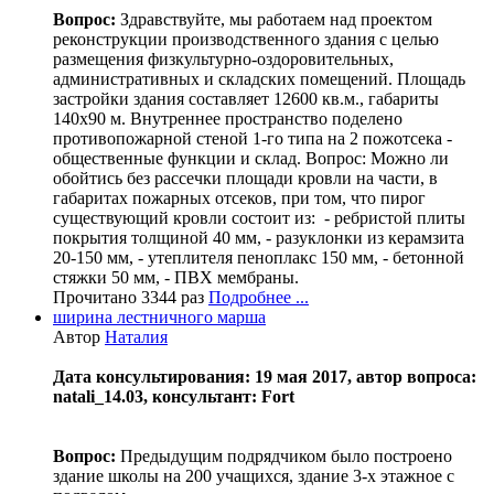
Вопрос:
Здравствуйте, мы работаем над проектом
реконструкции производственного здания с целью
размещения физкультурно-оздоровительных,
административных и складских помещений. Площадь
застройки здания составляет 12600 кв.м., габариты
140х90 м. Внутреннее пространство поделено
противопожарной стеной 1-го типа на 2 пожотсека -
общественные функции и склад. Вопрос: Можно ли
обойтись без рассечки площади кровли на части, в
габаритах пожарных отсеков, при том, что пирог
существующий кровли состоит из: - ребристой плиты
покрытия толщиной 40 мм, - разуклонки из керамзита
20-150 мм, - утеплителя пеноплакс 150 мм, - бетонной
стяжки 50 мм, - ПВХ мембраны.
Прочитано 3344 раз
Подробнее ...
ширина лестничного марша
Автор
Наталия
Дата консультирования: 19 мая 2017, автор вопроса:
natali_14.03, консультант: Fort
Вопрос:
Предыдущим подрядчиком было построено
здание школы на 200 учащихся, здание 3-х этажное с