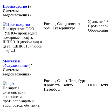
Производство
( /
Системы
водоснабжения)
Уральский 
Россия, Свердловская
Противопо
обл., Екатеринбург
Предприятие ООО
Оборудован
«УЗПО» производит
пожарные шкафы:
ШПК 310 (любой вид и
цвет), ШПК 315 (любой
вид [...]
Монтаж и
обслуживание
( /
Системы
водоснабжения)
Россия, Санкт-Петербург
и область, Санкт-
ООО "ПожГ
Пожарная
Петербург
сигнализация,
огнезащита,
противопожарный
водопровод, обучение,