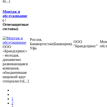
Б[...]
Монтаж и
обслуживание
( /
Огнезащитные
составы)
Россия,
ООО
Мон
Башкортостан(Башкирия),
"Брандсервис"
обс
ООО
Уфа
«Брандсервис»
- молодая,
динамично
развивающаяся
компания,
объединившая
широкий круг
специалисто[...]
1
2