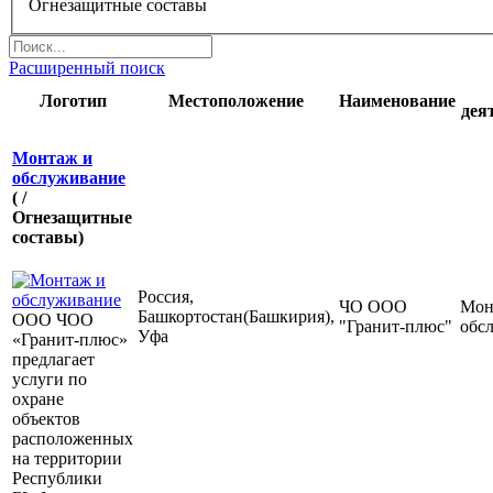
Огнезащитные составы
Расширенный поиск
Логотип
Местоположение
Наименование
дея
Монтаж и
обслуживание
( /
Огнезащитные
составы)
Россия,
ЧО ООО
Мон
Башкортостан(Башкирия),
ООО ЧОО
"Гранит-плюс"
обс
Уфа
«Гранит-плюс»
предлагает
услуги по
охране
объектов
расположенных
на территории
Республики