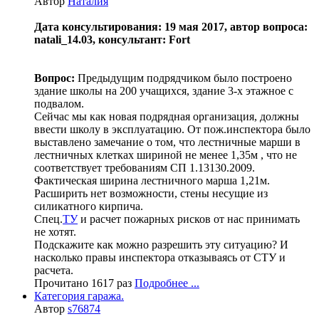
Автор
Наталия
Дата консультирования: 19 мая 2017, автор вопроса:
natali_14.03, консультант: Fort
Вопрос:
Предыдущим подрядчиком было построено
здание школы на 200 учащихся, здание 3-х этажное с
подвалом.
Сейчас мы как новая подрядная организация, должны
ввести школу в эксплуатацию. От пож.инспектора было
выставлено замечание о том, что лестничные марши в
лестничных клетках шириной не менее 1,35м , что не
соответствует требованиям СП 1.13130.2009.
Фактическая ширина лестничного марша 1,21м.
Расширить нет возможности, стены несущие из
силикатного кирпича.
Спец.
ТУ
и расчет пожарных рисков от нас принимать
не хотят.
Подскажите как можно разрешить эту ситуацию? И
насколько правы инспектора отказываясь от СТУ и
расчета.
Прочитано 1617 раз
Подробнее ...
Категория гаража.
Автор
s76874