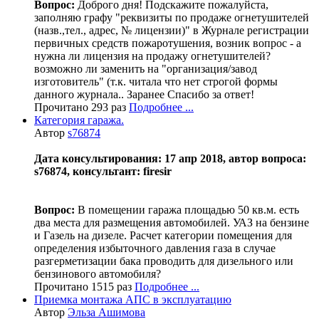
Вопрос:
Доброго дня! Подскажите пожалуйста,
заполняю графу "реквизиты по продаже огнетушителей
(назв.,тел., адрес, № лицензии)" в Журнале регистрации
первичных средств пожаротушения, возник вопрос - а
нужна ли лицензия на продажу огнетушителей?
возможно ли заменить на "организация/завод
изготовитель" (т.к. читала что нет строгой формы
данного журнала.. Заранее Спасибо за ответ!
Прочитано 293 раз
Подробнее ...
Категория гаража.
Автор
s76874
Дата консультирования: 17 апр 2018, автор вопроса:
s76874, консультант: firesir
Вопрос:
В помещении гаража площадью 50 кв.м. есть
два места для размещения автомобилей. УАЗ на бензине
и Газель на дизеле. Расчет категории помещения для
определения избыточного давления газа в случае
разгерметизации бака проводить для дизельного или
бензинового автомобиля?
Прочитано 1515 раз
Подробнее ...
Приемка монтажа АПС в эксплуатацию
Автор
Эльза Ашимова