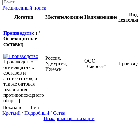
Расширенный поиск
Вид
Логотип
Местоположение
Наименование
деятель
Производство
( /
Огнезащитные
составы)
Россия,
ООО
Производство
Удмуртия,
Произво
"Лакрост"
огнезащитных
Ижевск
составов и
антисептиков, а
так же оптовая
реализация
противопожарного
обор[...]
Показано 1 - 1 из 1
Краткий
/
Подробный
/
Сетка
Пожарные организации