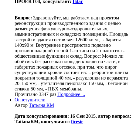
ПРОЕКТ04, консультант:
Ildar
Вопрос:
Здравствуйте, мы работаем над проектом
реконструкции производственного здания с целью
размещения физкультурно-оздоровительных,
административных и складских помещений. Площадь
застройки здания составляет 12600 кв.м., габариты
140х90 м. Внутреннее пространство поделено
противопожарной стеной 1-го типа на 2 пожотсека -
общественные функции и склад. Вопрос: Можно ли
обойтись без рассечки площади кровли на части, в
габаритах пожарных отсеков, при том, что пирог
существующий кровли состоит из: - ребристой плиты
покрытия толщиной 40 мм, - разуклонки из керамзита
20-150 мм, - утеплителя пеноплакс 150 мм, - бетонной
стяжки 50 мм, - ПВХ мембраны.
Прочитано 3347 раз
Подробнее ...
Огнетушители
Автор
Татьяна КМ
Дата консультирования: 16 Сен 2015, автор вопроса:
TatianaKM, консультант:
firesir