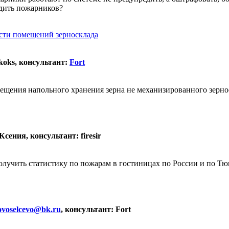
едить пожарников?
сти помещений зерносклада
koks, консультант:
Fort
мещения напольного хранения зерна не механизированного зерно
сения, консультант: firesir
учить статистику по пожарам в гостиницах по России и по Тюмен
ovoselcevo@bk.ru
, консультант: Fort