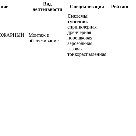
Вид
ание
Специализация
Рейтинг
деятельности
Системы
тушения
:
спринклерная
дренчерная
ПОЖАРНЫЙ
Монтаж и
порошковая
обслуживание
аэрозольная
газовая
тонкораспыленная