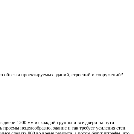
го объекта проектируемых зданий, строений и сооружений?
ть двери 1200 мм из каждой группы и все двери на пути
ть проемы нецелеобразно, здание и так требует усиления стен,
мся сделать 800 во время ремонта, а потом будут штрафы, что