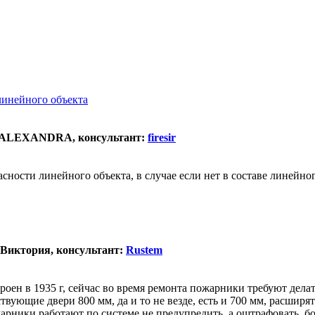
линейного объекта
а: ALEXANDRA, консультант:
firesir
ности линейного объекта, в случае если нет в составе линейно
 Виктория, консультант:
Rustem
роен в 1935 г, сейчас во время ремонта пожарники требуют дела
твующие двери 800 мм, да и то не везде, есть и 700 мм, расширя
рники работают по системе не предупредить, а оштрафовать, бои