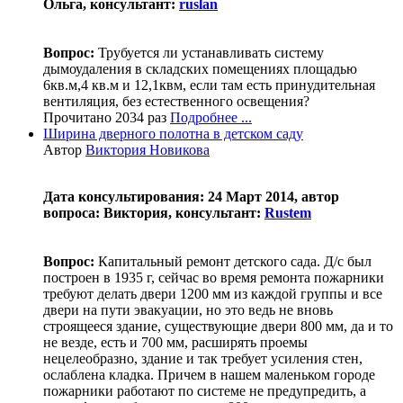
Ольга, консультант:
ruslan
Вопрос:
Трубуется ли устанавливать систему
дымоудаления в складских помещениях площадью
6кв.м,4 кв.м и 12,1квм, если там есть принудительная
вентиляция, без естественного освещения?
Прочитано 2034 раз
Подробнее ...
Ширина дверного полотна в детском саду
Автор
Виктория Новикова
Дата консультирования: 24 Март 2014, автор
вопроса: Виктория, консультант:
Rustem
Вопрос:
Капитальный ремонт детского сада. Д/с был
построен в 1935 г, сейчас во время ремонта пожарники
требуют делать двери 1200 мм из каждой группы и все
двери на пути эвакуации, но это ведь не вновь
строящееся здание, существующие двери 800 мм, да и то
не везде, есть и 700 мм, расширять проемы
нецелеобразно, здание и так требует усиления стен,
ослаблена кладка. Причем в нашем маленьком городе
пожарники работают по системе не предупредить, а