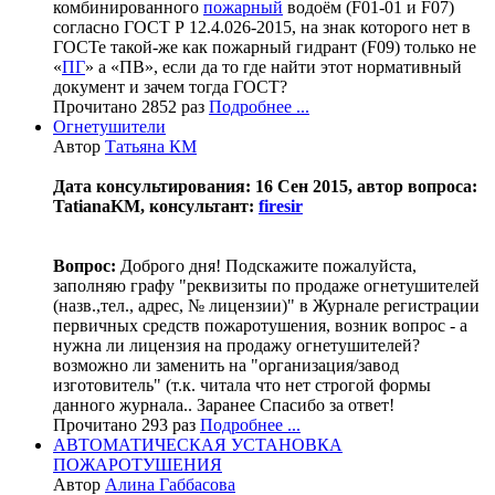
комбинированного
пожарный
водоём (F01-01 и F07)
согласно ГОСТ Р 12.4.026-2015, на знак которого нет в
ГОСТе такой-же как пожарный гидрант (F09) только не
«
ПГ
» а «ПВ», если да то где найти этот нормативный
документ и зачем тогда ГОСТ?
Прочитано 2852 раз
Подробнее ...
Огнетушители
Автор
Татьяна КМ
Дата консультирования: 16 Сен 2015, автор вопроса:
TatianaKM, консультант:
firesir
Вопрос:
Доброго дня! Подскажите пожалуйста,
заполняю графу "реквизиты по продаже огнетушителей
(назв.,тел., адрес, № лицензии)" в Журнале регистрации
первичных средств пожаротушения, возник вопрос - а
нужна ли лицензия на продажу огнетушителей?
возможно ли заменить на "организация/завод
изготовитель" (т.к. читала что нет строгой формы
данного журнала.. Заранее Спасибо за ответ!
Прочитано 293 раз
Подробнее ...
АВТОМАТИЧЕСКАЯ УСТАНОВКА
ПОЖАРОТУШЕНИЯ
Автор
Алина Габбасова