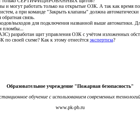
анами только СЕРТИФИЦИРОВАННЫХ щитов?
 и могут работать только на открытые ОЗК. А так как время п
истем, а при команде "Закрыть клапаны" должна автоматически 
обратная связь.
дов/выходов для подключения названной выше автоматики. Дл
 пломбы...
ЗС) разработан щит управления ОЗК с учётом изложенных обстоя
К по своей схеме? Как к этому отнесётся
экспертиза
?
Образовательное учреждение "Пожарная безопасность"
станционное обучение с использованием современных технологий
www.pk-pb.ru