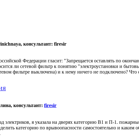
nichnaya, консультант: firesir
ссийской Федерации гласит: "Запрещается оставлять по оконча
осится ли сетевой фильтр к понятию "электроустановки и бытов
тевом фильтре выключена) и к нему ничего не подключено? Что 
ИЯ
Алина, консультант:
firesir
ад электриков, я указала на дверях категорию В1 и П-1. пожарны
еделить категорию по врывоопасности самостоятельно и каким обр
.