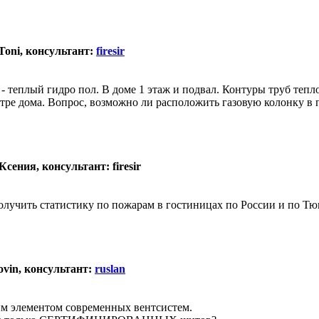
Toni, консультант:
firesir
- теплый гидро пол. В доме 1 этаж и подвал. Контуры труб теп
ре дома. Вопрос, возможно ли расположить газовую колонку в п
сения, консультант: firesir
учить статистику по пожарам в гостиницах по России и по Тюмен
ovin, консультант:
ruslan
м элементом современных вентсистем.