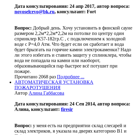
Дата консультирования: 24 апр 2017, автор вопроса:
novoselcevo@bk.ru
, консультант: Fort
Вопрос:
Добрый день. Хочу установить в финской сауне
размером 2,2м*2,2м*2,2м на потолке по центру один
спринклер К57-182гр.С , с подключением к холодной
воде с Р=4,0 Атм. Что будет если он сработает и вода
будет брызгать на горячие камни электрокаменки? Надо
ли этого избегать и ставить защиту у сплинклера, чтобы
вода не попадала на камни или наоборот,
образовывающийся пар быстрее всё потушит при
пожаре.
Прочитано 2068 раз
Подробнее ...
АВТОМАТИЧЕСКАЯ УСТАНОВКА
ПОЖАРОТУШЕНИЯ
Автор
Алина Габбасова
Дата консультирования: 24 Сен 2014, автор вопроса:
Алина, консультант:
firesir
Вопрос:
у меня есть на предприятии склад слесарей и
склад электриков, я указала на дверях категорию В1 и