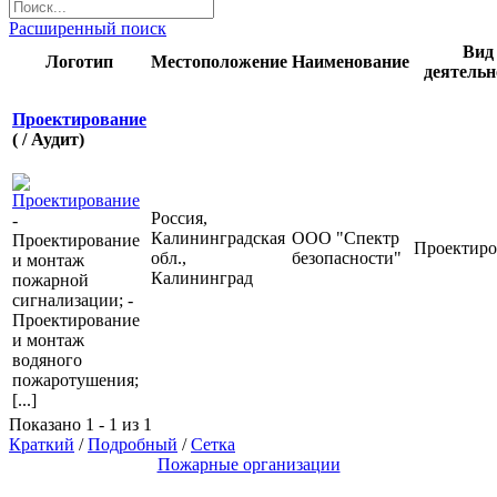
Расширенный поиск
Вид
Логотип
Местоположение
Наименование
деятельн
Проектирование
( / Аудит)
Россия,
-
Калининградская
ООО "Спектр
Проектирование
Проектиро
обл.,
безопасности"
и монтаж
Калининград
пожарной
сигнализации; -
Проектирование
и монтаж
водяного
пожаротушения;
[...]
Показано 1 - 1 из 1
Краткий
/
Подробный
/
Сетка
Пожарные организации