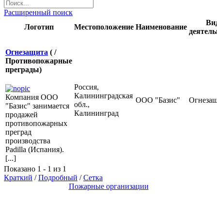
Расширенный поиск
Ви
Логотип
Местоположение
Наименование
деятель
Огнезащита
( /
Противопожарные
преграды)
Россия,
Калининградская
Компания ООО
ООО "Базис"
Огнеза
обл.,
"Базис" занимается
Калининград
продажей
противопожарных
преград
производства
Padilla (Испания).
[...]
Показано 1 - 1 из 1
Краткий
/
Подробный
/
Сетка
Пожарные организации