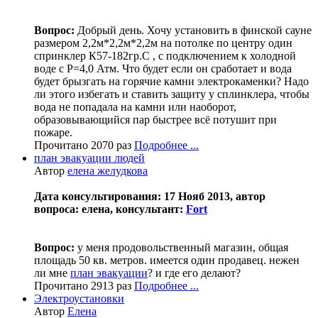
Вопрос:
Добрый день. Хочу установить в финской сауне
размером 2,2м*2,2м*2,2м на потолке по центру один
спринклер К57-182гр.С , с подключением к холодной
воде с Р=4,0 Атм. Что будет если он сработает и вода
будет брызгать на горячие камни электрокаменки? Надо
ли этого избегать и ставить защиту у сплинклера, чтобы
вода не попадала на камни или наоборот,
образовывающийся пар быстрее всё потушит при
пожаре.
Прочитано 2070 раз
Подробнее ...
план эвакуации людей
Автор
елена желудкова
Дата консультирования: 17 Нояб 2013, автор
вопроса: елена, консультант:
Fort
Вопрос:
у меня продовольственный магазин, общая
площадь 50 кв. метров. имеется один продавец. нежен
ли мне
план эвакуации
? и где его делают?
Прочитано 2913 раз
Подробнее ...
Электроустановки
Автор
Елена