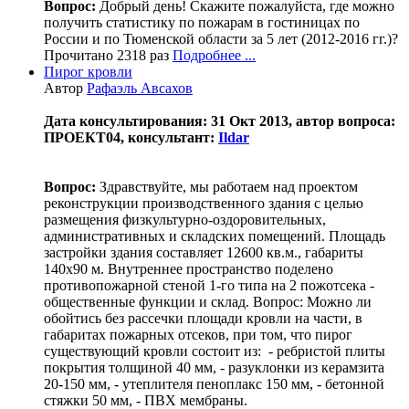
Вопрос:
Добрый день! Скажите пожалуйста, где можно
получить статистику по пожарам в гостиницах по
России и по Тюменской области за 5 лет (2012-2016 гг.)?
Прочитано 2318 раз
Подробнее ...
Пирог кровли
Автор
Рафаэль Авсахов
Дата консультирования: 31 Окт 2013, автор вопроса:
ПРОЕКТ04, консультант:
Ildar
Вопрос:
Здравствуйте, мы работаем над проектом
реконструкции производственного здания с целью
размещения физкультурно-оздоровительных,
административных и складских помещений. Площадь
застройки здания составляет 12600 кв.м., габариты
140х90 м. Внутреннее пространство поделено
противопожарной стеной 1-го типа на 2 пожотсека -
общественные функции и склад. Вопрос: Можно ли
обойтись без рассечки площади кровли на части, в
габаритах пожарных отсеков, при том, что пирог
существующий кровли состоит из: - ребристой плиты
покрытия толщиной 40 мм, - разуклонки из керамзита
20-150 мм, - утеплителя пеноплакс 150 мм, - бетонной
стяжки 50 мм, - ПВХ мембраны.