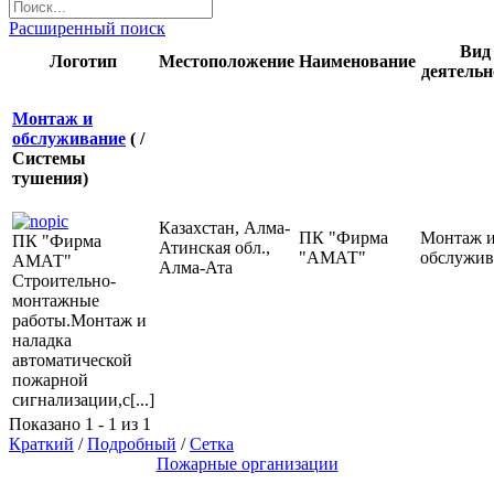
Расширенный поиск
Вид
Логотип
Местоположение
Наименование
деятельн
Монтаж и
обслуживание
( /
Системы
тушения)
Казахстан, Алма-
ПК "Фирма
Монтаж 
ПК "Фирма
Атинская обл.,
"АМАТ"
обслужив
АМАТ"
Алма-Ата
Строительно-
монтажные
работы.Монтаж и
наладка
автоматической
пожарной
сигнализации,с[...]
Показано 1 - 1 из 1
Краткий
/
Подробный
/
Сетка
Пожарные организации