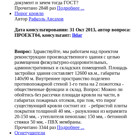
документ и зачем тогда ГОСТ?
Прочитано 2848 раз
Подробнее ...
Пирог кровли
Автор
Рафаэль Авсахов
Дата консультирования: 31 Окт 2013, автор вопроса:
ПРОЕКТ04, консультант:
Ildar
Вопрос:
Здравствуйте, мы работаем над проектом
реконструкции производственного здания с целью
размещения физкультурно-оздоровительных,
административных и складских помещений. Площадь
застройки здания составляет 12600 кв.м., габариты
140х90 м. Внутреннее пространство поделено
противопожарной стеной 1-го типа на 2 пожотсека -
общественные функции и склад. Вопрос: Можно ли
обойтись без рассечки площади кровли на части, в
габаритах пожарных отсеков, при том, что пирог
существующий кровли состоит из: - ребристой плиты
покрытия толщиной 40 мм, - разуклонки из керамзита
20-150 мм, - утеплителя пеноплакс 150 мм, - бетонной
стяжки 50 мм, - ПВХ мембраны.
Прочитано 3344 раз
Подробнее ...
Огнетушители