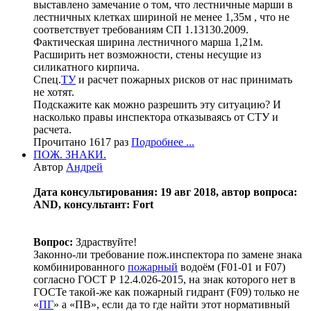
выставлено замечание о том, что лестничные марши в
лестничных клетках шириной не менее 1,35м , что не
соответствует требованиям СП 1.13130.2009.
Фактическая ширина лестничного марша 1,21м.
Расширить нет возможности, стены несущие из
силикатного кирпича.
Спец.
ТУ
и расчет пожарных рисков от нас принимать
не хотят.
Подскажите как можно разрешить эту ситуацию? И
насколько правы инспектора отказываясь от СТУ и
расчета.
Прочитано 1617 раз
Подробнее ...
ПОЖ. ЗНАКИ.
Автор
Андрей
Дата консультирования: 19 авг 2018, автор вопроса:
AND, консультант: Fort
Вопрос:
Здраствуйте!
Законно-ли требование пож.инспектора по замене знака
комбинированного
пожарный
водоём (F01-01 и F07)
согласно ГОСТ Р 12.4.026-2015, на знак которого нет в
ГОСТе такой-же как пожарный гидрант (F09) только не
«
ПГ
» а «ПВ», если да то где найти этот нормативный