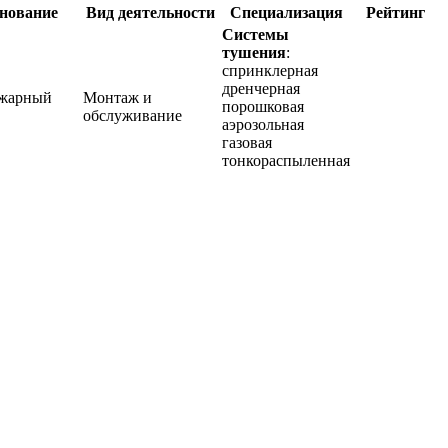
нование
Вид деятельности
Специализация
Рейтинг
Системы
тушения
:
спринклерная
дренчерная
жарный
Монтаж и
порошковая
обслуживание
аэрозольная
газовая
тонкораспыленная