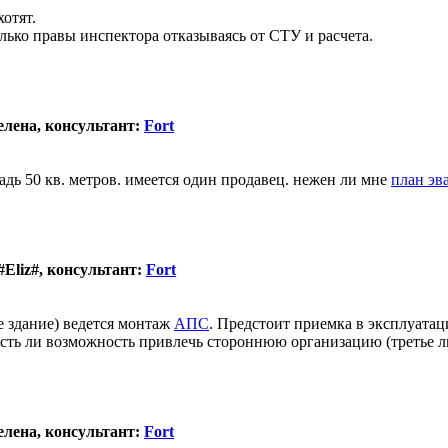
отят.
ько правы инспектора отказываясь от СТУ и расчета.
елена, консультант:
Fort
дь 50 кв. метров. имеется один продавец. нежен ли мне
план эв
#Eliz#, консультант:
Fort
е здание) ведется монтаж
АПС
. Предстоит приемка в эксплуата
 Есть ли возможность привлечь стороннюю организацию (третье ли
елена, консультант:
Fort