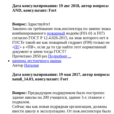
Дата консультирования: 19 авг 2018, автор вопроса:
AND, консультант: Fort
Вопрос:
Здраствуйте!
Законно-ли требование пож.инспектора по замене знака
комбинированного
пожарный
водоём (F01-01 и F07)
согласно ГОСТ Р 12.4.026-2015, на знак которого нет в
ГОСТе такой-же как пожарный гидрант (F09) только не
«
ПГ
» а «ПВ», если да то где найти этот нормативный
документ и зачем тогда ГОСТ?
Прочитано 2850 раз
Подробнее ...
ширина лестничного марша
Автор
Наталия
Дата консультирования: 19 мая 2017, автор вопроса:
natali_14.03, консультант: Fort
Вопрос:
Предыдущим подрядчиком было построено
здание школы на 200 учащихся, здание 3-х этажное с
подвалом.
Сейчас мы как новая подрядная организация, должны
ввести школу в эксплуатацию. От пож.инспектора было