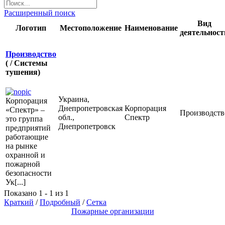
Расширенный поиск
Вид
Логотип
Местоположение
Наименование
деятельност
Производство
( / Системы
тушения)
Украина,
Корпорация
Днепропетровская
Корпорация
«Спектр» –
Производств
обл.,
Спектр
это группа
Днепропетровск
предприятий
работающие
на рынке
охранной и
пожарной
безопасности
Ук[...]
Показано 1 - 1 из 1
Краткий
/
Подробный
/
Сетка
Пожарные организации