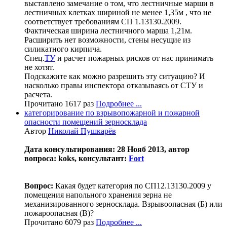
выставлено замечание о том, что лестничные марши в
лестничных клетках шириной не менее 1,35м , что не
соответствует требованиям СП 1.13130.2009.
Фактическая ширина лестничного марша 1,21м.
Расширить нет возможности, стены несущие из
силикатного кирпича.
Спец.
ТУ
и расчет пожарных рисков от нас принимать
не хотят.
Подскажите как можно разрешить эту ситуацию? И
насколько правы инспектора отказываясь от СТУ и
расчета.
Прочитано 1617 раз
Подробнее ...
категорирование по взрывопожарной и пожарной
опасности помещений зерносклада
Автор
Николай Пушкарёв
Дата консультирования: 28 Нояб 2013, автор
вопроса: koks, консультант:
Fort
Вопрос:
Какая будет категория по СП12.13130.2009 у
помещения напольного хранения зерна не
механизированного зерносклада. Взрывоопасная (Б) или
пожароопасная (В)?
Прочитано 6079 раз
Подробнее ...