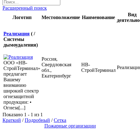
Расширенный поиск
Вид
Логотип
Местоположение
Наименование
деятельно
Реализация
( /
Системы
дымоудаления)
Россия,
ООО «НВ-
Свердловская
НВ-
Реализаци
СтройТерминал»
обл.,
СтройТерминал
предлагает
Екатеринбург
Вашему
вниманию
широкий спектр
огнезащитной
продукции: •
Огнеза[...]
Показано 1 - 1 из 1
Краткий
/
Подробный
/
Сетка
Пожарные организации