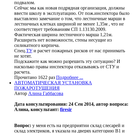
подвалом.
Сейчас мы как новая подрядная организация, должны
ввести школу в эксплуатацию. От пож.инспектора было
выставлено замечание о том, что лестничные марши в
лестничных клетках шириной не менее 1,35м , что не
соответствует требованиям СП 1.13130.2009.
Фактическая ширина лестничного марша 1,21м.
Расширить нет возможности, стены несущие из
силикатного кирпича.
Спец.
ТУ
и расчет пожарных рисков от нас принимать
не хотят.
Подскажите как можно разрешить эту ситуацию? И
насколько правы инспектора отказываясь от СТУ и
расчета.
Прочитано 1622 раз
Подробнее ...
АВТОМАТИЧЕСКАЯ УСТАНОВКА
ПОЖАРОТУШЕНИЯ
Автор
Алина Габбасова
Дата консультирования: 24 Сен 2014, автор вопроса:
Алина, консультант:
firesir
Вопрос:
у меня есть на предприятии склад слесарей и
склад электриков, я указала на дверях категорию В1 и