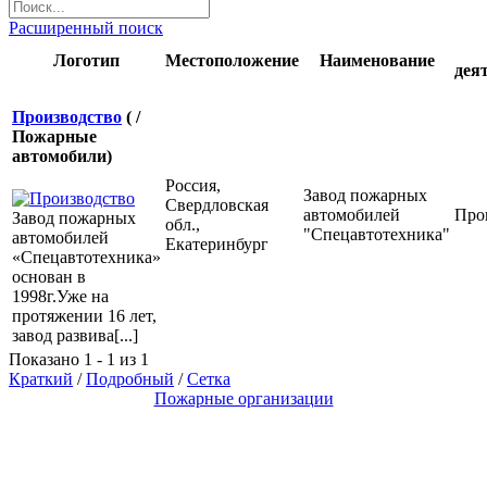
Расширенный поиск
Логотип
Местоположение
Наименование
дея
Производство
( /
Пожарные
автомобили)
Россия,
Завод пожарных
Свердловская
автомобилей
Про
Завод пожарных
обл.,
"Спецавтотехника"
автомобилей
Екатеринбург
«Спецавтотехника»
основан в
1998г.Уже на
протяжении 16 лет,
завод развива[...]
Показано 1 - 1 из 1
Краткий
/
Подробный
/
Сетка
Пожарные организации