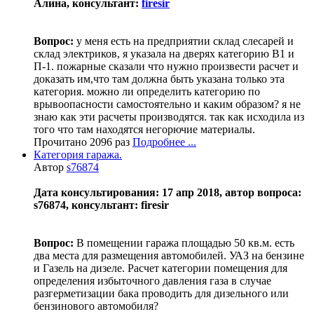
Алина, консультант:
firesir
Вопрос:
у меня есть на предприятии склад слесарей и
склад электриков, я указала на дверях категорию В1 и
П-1. пожарные сказали что нужно произвести расчет и
доказать им,что там должна быть указана только эта
категория. можно ли определить категорию по
врывоопасности самостоятельно и каким образом? я не
знаю как эти расчеты производятся. так как исходила из
того что там находятся негорючие материалы.
Прочитано 2096 раз
Подробнее ...
Категория гаража.
Автор
s76874
Дата консультирования: 17 апр 2018, автор вопроса:
s76874, консультант: firesir
Вопрос:
В помещении гаража площадью 50 кв.м. есть
два места для размещения автомобилей. УАЗ на бензине
и Газель на дизеле. Расчет категории помещения для
определения избыточного давления газа в случае
разгерметизации бака проводить для дизельного или
бензинового автомобиля?