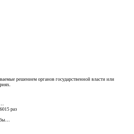
иваемые решением органов государственной власти или
риях.
я…
6015 раз
ь бы…