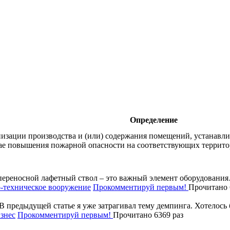
Определение
низации производства и (или) содержания помещений, устанавл
чае повышения пожарной опасности на соответствующих террито
ереносной лафетный ствол – это важный элемент оборудовани
-техническое вооружение
Прокомментируй первым!
Прочитано 
В предыдущей статье я уже затрагивал тему демпинга. Хотелос
знес
Прокомментируй первым!
Прочитано 6369 раз