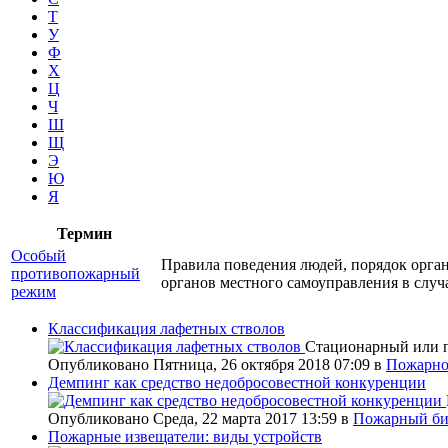
Т
У
Ф
Х
Ц
Ч
Ш
Щ
Э
Ю
Я
Термин
Особый
Правила поведения людей, порядок орга
противопожарный
органов местного самоуправления в слу
режим
Классификация лафетных стволов
Стационарный или п
Опубликовано Пятница, 26 октября 2018 07:09
в
Пожарно
Демпинг как средство недобросовестной конкуренции
Опубликовано Среда, 22 марта 2017 13:59
в
Пожарный би
Пожарные извещатели: виды устройств