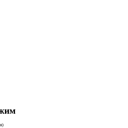
ежим
я)