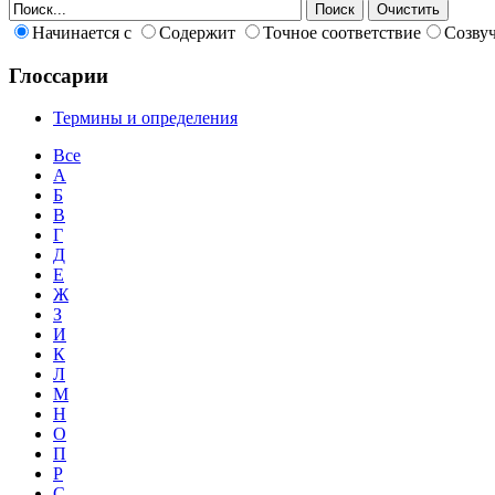
Начинается с
Содержит
Точное соответствие
Созву
Глоссарии
Термины и определения
Все
А
Б
В
Г
Д
Е
Ж
З
И
К
Л
М
Н
О
П
Р
С