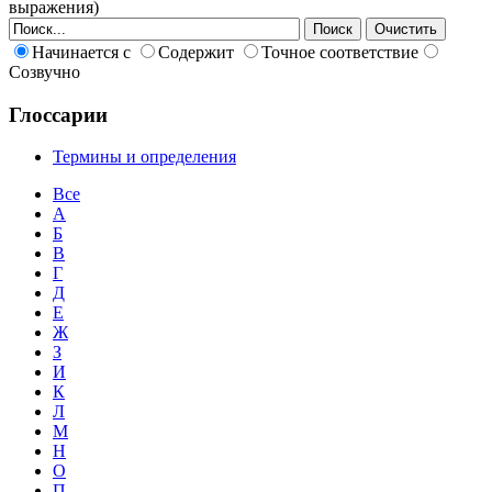
выражения)
Начинается с
Содержит
Точное соответствие
Созвучно
Глоссарии
Термины и определения
Все
А
Б
В
Г
Д
Е
Ж
З
И
К
Л
М
Н
О
П