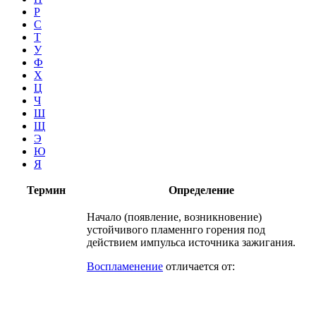
Р
С
Т
У
Ф
Х
Ц
Ч
Ш
Щ
Э
Ю
Я
Термин
Определение
Начало (появление, возникновение)
устойчивого пламеннго горения под
действием импульса источника зажигания.
Воспламенение
отличается от: