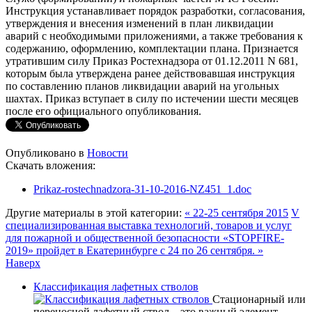
Инструкция устанавливает порядок разработки, согласования,
утверждения и внесения изменений в план ликвидации
аварий с необходимыми приложениями, а также требования к
содержанию, оформлению, комплектации плана. Признается
утратившим силу Приказ Ростехнадзора от 01.12.2011 N 681,
которым была утверждена ранее действовавшая инструкция
по составлению планов ликвидации аварий на угольных
шахтах. Приказ вступает в силу по истечении шести месяцев
после его официального опубликования.
Опубликовано в
Новости
Скачать вложения:
Prikaz-rostechnadzora-31-10-2016-NZ451_1.doc
Другие материалы в этой категории:
« 22-25 сентября 2015
V
специализированная выставка технологий, товаров и услуг
для пожарной и общественной безопасности «STOPFIRE-
2019» пройдет в Екатеринбурге с 24 по 26 сентября. »
Наверх
Классификация лафетных стволов
Стационарный или
переносной лафетный ствол – это важный элемент