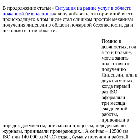
В продолжение статьи «
Ситуация на рынке услуг в области
пожарной безопасности
» хочу добавить, что причиной всего
происходящего в том числе стал слишком простой механизм
получения лицензии в области пожарной безопасности, да и
не только в этой области.
Помню в
девяностых, год
а то и больше,
могла занять
подготовка к
получению
Лицензии, или в
двухтысячных,
когда первый
раз ISO
оформляли –
три месяца
ежедневной
работы,
приводили в
порядок документы, описывали процессы, переделывали
журналы, принимали проверяющих... А сейчас – 12500 (за
ISO или 140 000 за МЧС) отдал, бумагу получил и работай.