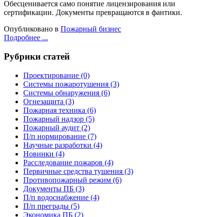
Обесценивается само понятие лицензирования или
сертификации. Документы превращаются в фантики.
Опубликовано в
Пожарный бизнес
Подробнее ...
Рубрики статей
Проектирование
(0)
Системы пожаротушения
(3)
Системы обнаружения
(6)
Огнезащита
(3)
Пожарная техника
(6)
Пожарный надзор
(5)
Пожарный аудит
(2)
П/п нормирование
(7)
Научные разработки
(4)
Новинки
(4)
Расследование пожаров
(4)
Первичные средства тушения
(3)
Противопожарный режим
(6)
Документы ПБ
(3)
П/п водоснабжение
(4)
П/п преграды
(5)
Экономика ПБ
(2)