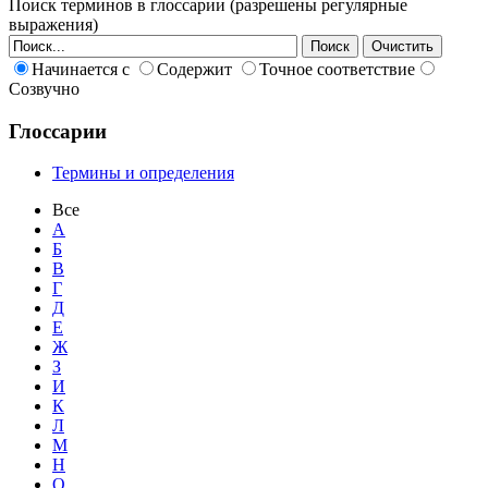
Поиск терминов в глоссарии (разрешены регулярные
выражения)
Начинается с
Содержит
Точное соответствие
Созвучно
Глоссарии
Термины и определения
Все
А
Б
В
Г
Д
Е
Ж
З
И
К
Л
М
Н
О