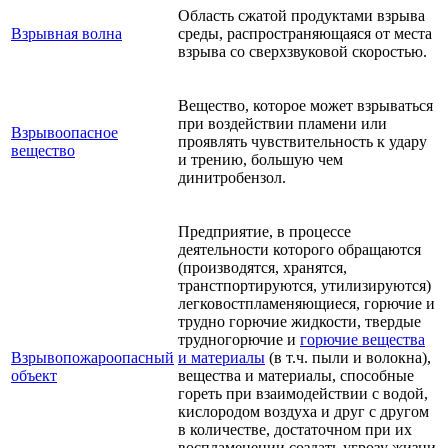
Область сжатой продуктами взрыва
Взрывная волна
среды, распространяющаяся от места
взрыва со сверхзвуковой скоростью.
Вещество, которое может взрываться
при воздействии пламени или
Взрывоопасное
проявлять чувствительность к удару
вещество
и трению, большую чем
динитробензол.
Предприятие, в процессе
деятельности которого обращаются
(производятся, хранятся,
транстпортируются, утилизируются)
легковостпламеняющиеся, горючие и
трудно горючие жидкости, твердые
трудногорючие и
горючие вещества
Взрывопожароопасный
и материалы
(в т.ч. пыли и волокна),
объект
вещества и материалы, способные
гореть при взаимодействии с водой,
кислородом воздуха и друг с другом
в количестве, достаточном при их
воспламенении создать угрозу жизни