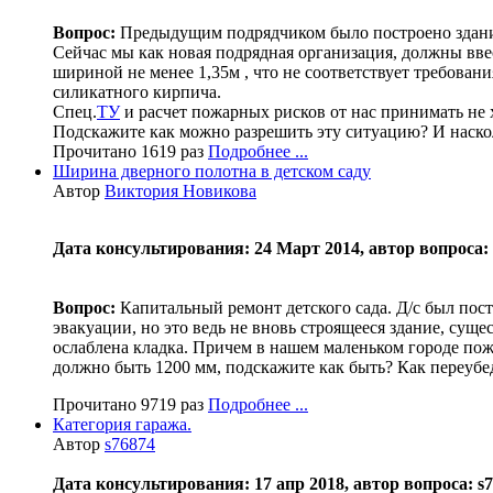
Вопрос:
Предыдущим подрядчиком было построено здание
Сейчас мы как новая подрядная организация, должны вве
шириной не менее 1,35м , что не соответствует требова
силикатного кирпича.
Спец.
ТУ
и расчет пожарных рисков от нас принимать не х
Подскажите как можно разрешить эту ситуацию? И наскол
Прочитано 1619 раз
Подробнее ...
Ширина дверного полотна в детском саду
Автор
Виктория Новикова
Дата консультирования: 24 Март 2014, автор вопроса:
Вопрос:
Капитальный ремонт детского сада. Д/с был пост
эвакуации, но это ведь не вновь строящееся здание, сущес
ослаблена кладка. Причем в нашем маленьком городе пожа
должно быть 1200 мм, подскажите как быть? Как переуб
Прочитано 9719 раз
Подробнее ...
Категория гаража.
Автор
s76874
Дата консультирования: 17 апр 2018, автор вопроса: s76