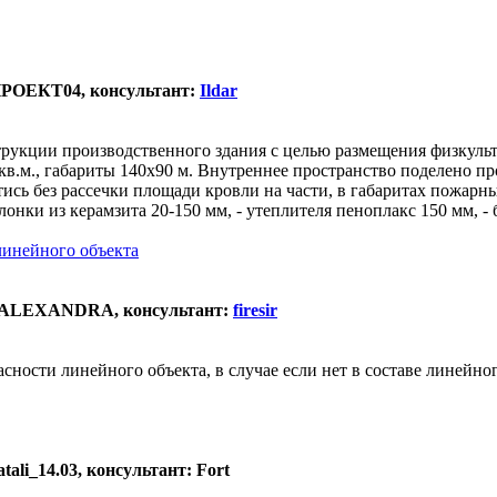
 ПРОЕКТ04, консультант:
Ildar
струкции производственного здания с целью размещения физкул
в.м., габариты 140х90 м. Внутреннее пространство поделено пр
сь без рассечки площади кровли на части, в габаритах пожарны
лонки из керамзита 20-150 мм, - утеплителя пеноплакс 150 мм, 
линейного объекта
а: ALEXANDRA, консультант:
firesir
ности линейного объекта, в случае если нет в составе линейно
ali_14.03, консультант: Fort