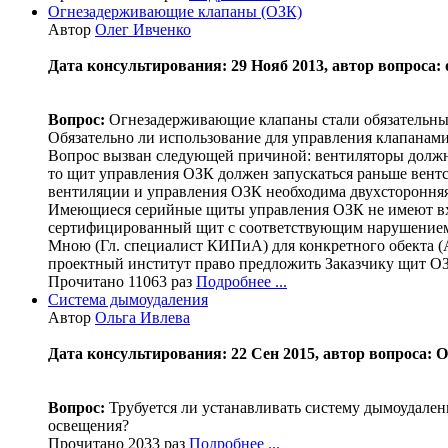
Огнезадерживающие клапаны (ОЗК)
Автор
Олег Ивченко
Дата консультирования: 29 Нояб 2013, автор вопроса: 
Вопрос:
Огнезадерживающие клапаны стали обязательны
Обязательно ли использование для управления клап
Вопрос вызван следующей причиной: вентиляторы должны
то щит управления ОЗК должен запускаться раньше вентс
вентиляции и управления ОЗК необходима двухсторонняя 
Имеющиеся серийные щиты управления ОЗК не имеют вхо
сертифицированный щит с соответствующим нарушением
Мною (Гл. специалист КИПиА) для конкретного обекта (А
проектный институт право предложить Заказчику щит ОЗ
Прочитано 11063 раз
Подробнее ...
Система дымоудаления
Автор
Ольга Ивлева
Дата консультирования: 22 Сен 2015, автор вопроса: 
Вопрос:
Трубуется ли устанавливать систему дымоудалени
освещения?
Прочитано 2033 раз
Подробнее ...