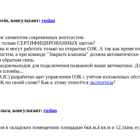
ovin, консультант:
ruslan
м элементом современных вентсистем.
анами только СЕРТИФИЦИРОВАННЫХ щитов?
 и могут работать только на открытые ОЗК. А так как время п
истем, а при команде "Закрыть клапаны" должна автоматически 
обратная связь.
дов/выходов для подключения названной выше автоматики. Дл
 пломбы...
ЗС) разработан щит управления ОЗК с учётом изложенных обстоя
К по своей схеме? Как к этому отнесётся
экспертиза
?
Ольга, консультант:
ruslan
я в складских помещениях площадью 6кв.м,4 кв.м и 12,1квм, ес