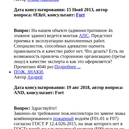
Дата консультирования: 15 Нояб 2013, автор
вопроса: #Eliz#, консультант:
Fort
Вопрос:
На нашем объекте (административное 4х
этажное здание) ведется монтаж
АПС
. Предстоит
приемка в эксплуатацию выполненных работ.
Специалистов, способных адекватно оценить
правильность и качество работ нет. Что делать? Есть ли
возможность привлечь стороннюю организацию (третье
лицо) в качестве эксперта и как это оформляется?
Прочитано 4046 раз
Подробнее ...
ПОЖ. ЗНАКИ.
Автор
Андрей
Дата консультирования: 19 авг 2018, автор вопроса:
AND, консультант: Fort
Вопрос:
Здраствуйте!
Законно-ли требование пож.инспектора по замене знака
комбинированного
пожарный
водоём (F01-01 и F07)
согласно ГОСТ Р 12.4.026-2015, на знак которого нет в
ГОСТе такой-же как пожарный гидрант (F09) только не