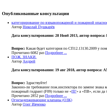
Опубликованные консультации
категорирование по взрывопожарной и пожарной опасно
Автор
Николай Пушкарёв
Дата консультирования: 28 Нояб 2013, автор вопроса: 
Вопрос:
Какая будет категория по СП12.13130.2009 у по
Прочитано 6082 раз
Подробнее ...
ПОЖ. ЗНАКИ.
Автор
Андрей
Дата консультирования: 19 авг 2018, автор вопроса: A
Вопрос:
Здраствуйте!
Законно-ли требование пож.инспектора по замене знака
пожарный гидрант (F09) только не «
ПГ
» а «ПВ», если да
Прочитано 2852 раз
Подробнее ...
Огнезадерживающие клапаны (ОЗК)
Автор
Олег Ивченко