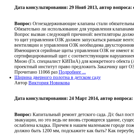
Дата консультирования: 29 Нояб 2013, автор вопроса: 
Вопрос:
Огнезадерживающие клапаны стали обязательны
Обязательно ли использование для управления клап
Вопрос вызван следующей причиной: вентиляторы должны
то щит управления ОЗК должен запускаться раньше вентс
вентиляции и управления ОЗК необходима двухсторонняя 
Имеющиеся серийные щиты управления ОЗК не имеют вхо
сертифицированный щит с соответствующим нарушением
Мною (Гл. специалист КИПиА) для конкретного обекта (А
проектный институт право предложить Заказчику щит ОЗ
Прочитано 11066 раз
Подробнее ...
Ширина дверного полотна в детском саду
Автор
Виктория Новикова
Дата консультирования: 24 Март 2014, автор вопроса:
Вопрос:
Капитальный ремонт детского сада. Д/с был пост
эвакуации, но это ведь не вновь строящееся здание, сущес
ослаблена кладка. Причем в нашем маленьком городе пожа
должно быть 1200 мм, подскажите как быть? Как переуб