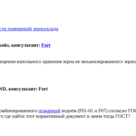
сти помещений зерносклада
koks, консультант:
Fort
мещения напольного хранения зерна не механизированного зерно
ND, консультант: Fort
 комбинированного
пожарный
водоём (F01-01 и F07) согласно ГОС
 то где найти этот нормативный документ и зачем тогда ГОСТ?