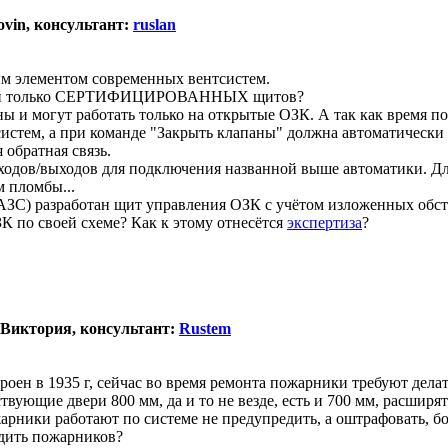
ovin, консультант:
ruslan
м элементом современных вентсистем.
анами только СЕРТИФИЦИРОВАННЫХ щитов?
 и могут работать только на открытые ОЗК. А так как время п
истем, а при команде "Закрыть клапаны" должна автоматически 
обратная связь.
дов/выходов для подключения названной выше автоматики. Дл
 пломбы...
ЗС) разработан щит управления ОЗК с учётом изложенных обстоя
К по своей схеме? Как к этому отнесётся
экспертиза
?
 Виктория, консультант:
Rustem
роен в 1935 г, сейчас во время ремонта пожарники требуют дела
твующие двери 800 мм, да и то не везде, есть и 700 мм, расширя
рники работают по системе не предупредить, а оштрафовать, бои
едить пожарников?