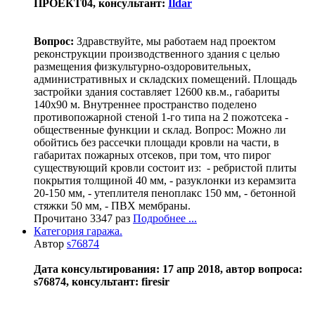
ПРОЕКТ04, консультант:
Ildar
Вопрос:
Здравствуйте, мы работаем над проектом
реконструкции производственного здания с целью
размещения физкультурно-оздоровительных,
административных и складских помещений. Площадь
застройки здания составляет 12600 кв.м., габариты
140х90 м. Внутреннее пространство поделено
противопожарной стеной 1-го типа на 2 пожотсека -
общественные функции и склад. Вопрос: Можно ли
обойтись без рассечки площади кровли на части, в
габаритах пожарных отсеков, при том, что пирог
существующий кровли состоит из: - ребристой плиты
покрытия толщиной 40 мм, - разуклонки из керамзита
20-150 мм, - утеплителя пеноплакс 150 мм, - бетонной
стяжки 50 мм, - ПВХ мембраны.
Прочитано 3347 раз
Подробнее ...
Категория гаража.
Автор
s76874
Дата консультирования: 17 апр 2018, автор вопроса:
s76874, консультант: firesir