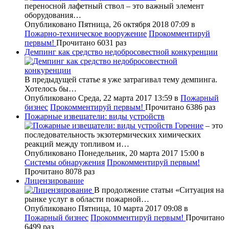
переносной лафетный ствол – это важный элемент
оборудования…
Опубликовано Пятница, 26 октября 2018 07:09
в
Пожарно-техническое вооружение
Прокомментируй
первым!
Прочитано 6031 раз
Демпинг как средство недобросовестной конкуренции
В предыдущей статье я уже затрагивал тему демпинга.
Хотелось бы…
Опубликовано Среда, 22 марта 2017 13:59
в
Пожарный
бизнес
Прокомментируй первым!
Прочитано 6386 раз
Пожарные извещатели: виды устройств
Горение
– это
последовательность экзотермических химических
реакций между топливом и…
Опубликовано Понедельник, 20 марта 2017 15:00
в
Системы обнаружения
Прокомментируй первым!
Прочитано 8078 раз
Лицензирование
В продолжение статьи «Ситуация на
рынке услуг в области пожарной…
Опубликовано Пятница, 10 марта 2017 09:08
в
Пожарный бизнес
Прокомментируй первым!
Прочитано
6499 раз