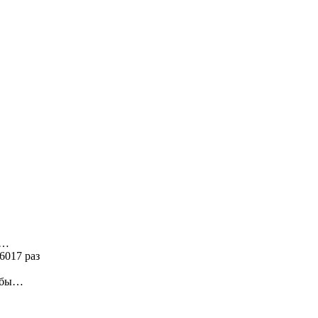
я…
6017 раз
ь бы…