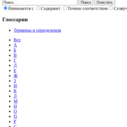
Начинается с
Содержит
Точное соответствие
Созву
Глоссарии
Термины и определения
Все
А
Б
В
Г
Д
Е
Ж
З
И
К
Л
М
Н
О
П
Р
С