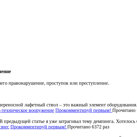
ление
его правонарушение, проступок или преступление.
ереносной лафетный ствол – это важный элемент оборудовани
-техническое вооружение
Прокомментируй первым!
Прочитано 
В предыдущей статье я уже затрагивал тему демпинга. Хотелос
знес
Прокомментируй первым!
Прочитано 6372 раз