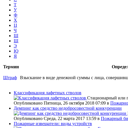
Т
У
Ф
Х
Ц
Ч
Ш
Щ
Э
Ю
Я
Термин
Опреде
Штраф
Взыскание в виде денежной суммы с лица, совершивш
Классификация лафетных стволов
Стационарный или п
Опубликовано Пятница, 26 октября 2018 07:09
в
Пожарно
Демпинг как средство недобросовестной конкуренции
Опубликовано Среда, 22 марта 2017 13:59
в
Пожарный би
Пожарные извещатели: виды устройств