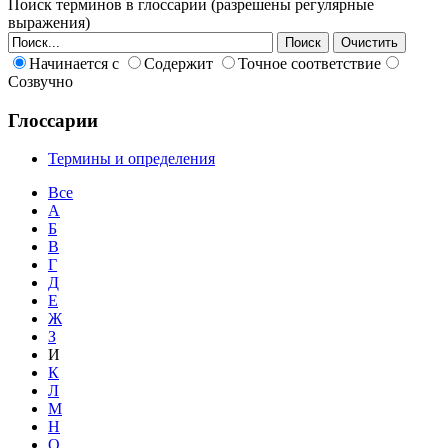
Поиск терминов в глоссарии (разрешены регулярные
выражения)
Начинается с
Содержит
Точное соответствие
Созвучно
Глоссарии
Термины и определения
Все
А
Б
В
Г
Д
Е
Ж
З
И
К
Л
М
Н
О