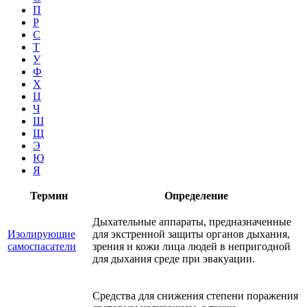
П
Р
С
Т
У
Ф
Х
Ц
Ч
Ш
Щ
Э
Ю
Я
Термин
Определение
Дыхательные аппараты, предназначенные
Изолирующие
для экстренной защиты органов дыхания,
самоспасатели
зрения и кожи лица людей в непригодной
для дыхания среде при эвакуации.
Средства для снижения степени поражения