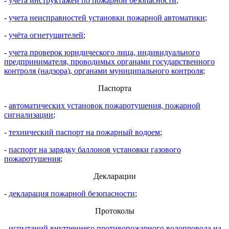
-
учета инструктажей по пожарной безопасности
;
-
учета неисправностей установки пожарной автоматики
;
-
учёта огнетушителей
;
-
учета проверок юридического лица, индивидуального
предпринимателя, проводимых органами государственного
контроля (надзора), органами муниципального контроля
;
Паспорта
-
автоматических установок пожаротушения, пожарной
сигнализации
;
-
технический паспорт на пожарный водоем
;
-
паспорт на зарядку баллонов установки газового
пожаротушения
;
Декларации
-
декларация пожарной безопасности
;
Протоколы
-
испытаний внутреннего противопожарного водопровода на