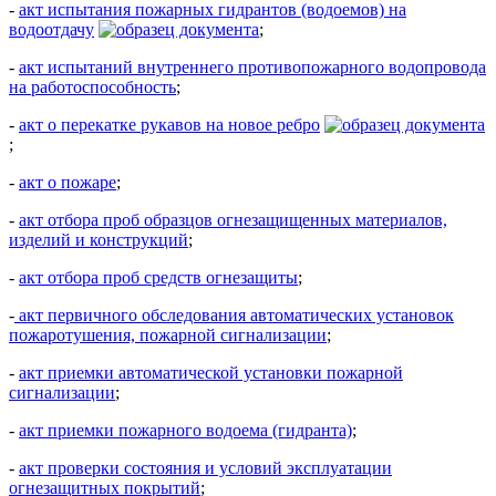
-
акт испытания пожарных гидрантов (водоемов) на
водоотдачу
;
-
акт испытаний внутреннего противопожарного водопровода
на работоспособность
;
-
акт о перекатке рукавов на новое ребро
;
-
акт о пожаре
;
-
акт отбора проб образцов огнезащищенных материалов,
изделий и конструкций
;
-
акт отбора проб средств огнезащиты
;
-
акт первичного обследования автоматических установок
пожаротушения, пожарной сигнализации
;
-
акт приемки автоматической установки пожарной
сигнализации
;
-
акт приемки пожарного водоема (гидранта)
;
-
акт проверки состояния и условий эксплуатации
огнезащитных покрытий
;