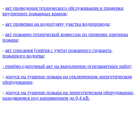
-
акт проведения технического обслуживания и проверки
внутренних пожарных кранов
;
-
акт проверки на водоотдачу участка водопровода
;
-
акт пожарно-технической комиссии по проверке причины
пожара
;
-
акт списания (снятия с учета) пожарного гидранта,
пожарного водоема
;
- приёмо-сдаточный акт на выполнение огнезащитных работ;
-
допуск на тушение пожара на отключенном энергетическом
оборудовании;
-
допуск на тушение пожара на энергетическом оборудовании,
находящемся под напряжением до 0,4 кВ.