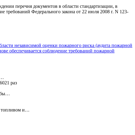
ждении перечня документов в области стандартизации, в
е требований Федерального закона от 22 июля 2008 г. N 123-
области независимой оценки пожарного риска (аудита пожарной
снове обеспечивается соблюдение требований пожарной
я…
6021 раз
ь бы…
у топливом и…