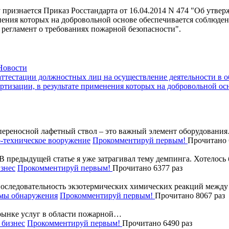
признается Приказ Росстандарта от 16.04.2014 N 474 "Об утвер
нения которых на добровольной основе обеспечивается соблюдени
регламент о требованиях пожарной безопасности".
Новости
аттестации должностных лиц на осуществление деятельности в 
ртизации, в результате применения которых на добровольной о
ереносной лафетный ствол – это важный элемент оборудовани
-техническое вооружение
Прокомментируй первым!
Прочитано 
В предыдущей статье я уже затрагивал тему демпинга. Хотелос
знес
Прокомментируй первым!
Прочитано 6377 раз
последовательность экзотермических химических реакций межд
мы обнаружения
Прокомментируй первым!
Прочитано 8067 раз
рынке услуг в области пожарной…
бизнес
Прокомментируй первым!
Прочитано 6490 раз