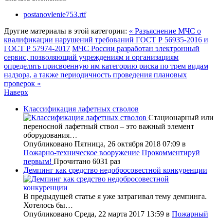
postanovlenie753.rtf
Другие материалы в этой категории:
« Разъяснение МЧС о
квалификации нарушений требований ГОСТ Р 56935-2016 и
ГОСТ Р 57974-2017
МЧС России разработан электронный
сервис, позволяющий учреждениям и организациям
определять присвоенную им категорию риска по трем видам
надзора, а также периодичность проведения плановых
проверок »
Наверх
Классификация лафетных стволов
Стационарный или
переносной лафетный ствол – это важный элемент
оборудования…
Опубликовано Пятница, 26 октября 2018 07:09
в
Пожарно-техническое вооружение
Прокомментируй
первым!
Прочитано 6031 раз
Демпинг как средство недобросовестной конкуренции
В предыдущей статье я уже затрагивал тему демпинга.
Хотелось бы…
Опубликовано Среда, 22 марта 2017 13:59
в
Пожарный