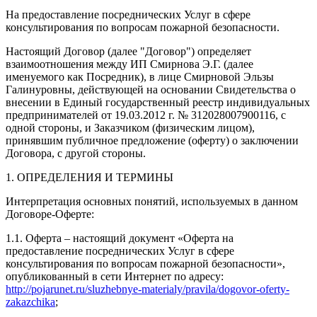
На предоставление посреднических Услуг в сфере
консультирования по вопросам пожарной безопасности.
Настоящий Договор (далее "Договор") определяет
взаимоотношения между ИП Смирнова Э.Г. (далее
именуемого как Посредник), в лице Смирновой Эльзы
Галинуровны, действующей на основании Свидетельства о
внесении в Единый государственный реестр индивидуальных
предпринимателей от 19.03.2012 г. № 312028007900116, с
одной стороны, и Заказчиком (физическим лицом),
принявшим публичное предложение (оферту) о заключении
Договора, с другой стороны.
1. ОПРЕДЕЛЕНИЯ И ТЕРМИНЫ
Интерпретация основных понятий, используемых в данном
Договоре-Оферте:
1.1. Оферта – настоящий документ «Оферта на
предоставление посреднических Услуг в сфере
консультирования по вопросам пожарной безопасности»,
опубликованный в сети Интернет по адресу:
http://pojarunet.ru/sluzhebnye-materialy/pravila/dogovor-oferty-
zakazchika
;