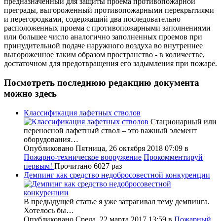
предназначенный для защиты проема противопожарной
преграды, выгороженный противопожарными перекрытиями
и перегородками, содержащий два последовательно
расположенных проема с противопожарными заполнениями
или большее число аналогично заполненных проемов при
принудительной подаче наружного воздуха во внутреннее
выгороженное таким образом пространство - в количестве,
достаточном для предотвращения его задымления при пожаре.
Посмотреть последнюю редакцию документа
можно
здесь
Классификация лафетных стволов
Стационарный или
переносной лафетный ствол – это важный элемент
оборудования…
Опубликовано Пятница, 26 октября 2018 07:09
в
Пожарно-техническое вооружение
Прокомментируй
первым!
Прочитано 6027 раз
Демпинг как средство недобросовестной конкуренции
В предыдущей статье я уже затрагивал тему демпинга.
Хотелось бы…
Опубликовано Среда, 22 марта 2017 13:59
в
Пожарный